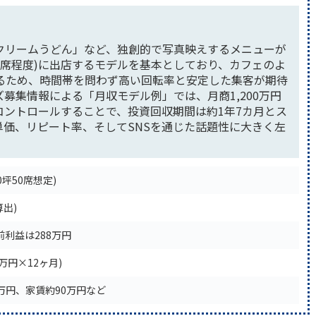
クリームうどん」など、独創的で写真映えするメニューが
0席程度)に出店するモデルを基本としており、カフェのよ
るため、時間帯を問わず高い回転率と安定した集客が期待
募集情報による「月収モデル例」では、月商1,200万円
ントロールすることで、投資回収期間は約1年7カ月とス
価、リピート率、そしてSNSを通じた話題性に大きく左
0坪50席想定)
算出)
前利益は288万円
0万円×12ヶ月)
6万円、家賃約90万円など