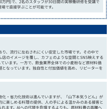
20万円)で、2名のスタッフが30日間の実稼働研修を受講で
現場で直接学ぶことが可能です。
あり、流行に左右されにくい安定した市場です。その中で
ん店のイメージを覆し、カフェのような空間とSNS映えする
しています。一方で、飲食業界全体での小麦粉など原材料価
題となっています。独自性と付加価値を高め、リピーターを
動化・省力化技術は進んでいますが、「山下本気うどん」が
的に楽しめる料理の提供、人の手による温かみのある接客と
られます。AIへの代替を危惧するよりも、原材料費の高騰へ