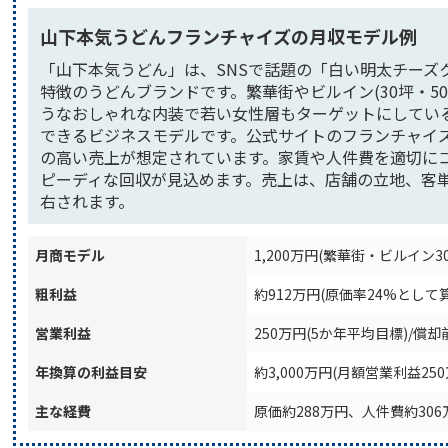
山下本気うどんフランチャイズの月収モデル例
「山下本気うどん」は、SNSで話題の「白い明太チーズ
特徴のうどんブランドです。繁華街やビルイン(30坪・5
うなおしゃれな内装で若い女性層もターゲットにしてい
できるビジネスモデルです。公式サイトのフランチャイズ
の高い売上が想定されています。家賃や人件費を適切にコ
ピーディな回収が見込めます。売上は、店舗の立地、客単
右されます。
月商モデル
1,200万円(繁華街・ビルイン3
粗利益
約912万円(原価率24%として
営業利益
250万円(5か年平均目標)/償却
年換算の利益目安
約3,000万円(月額営業利益25
主な経費
原価約288万円、人件費約30