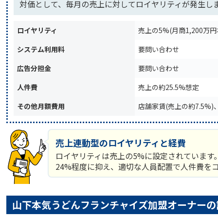
対価として、毎月の売上に対してロイヤリティが発生し
ロイヤリティ
売上の5%(月商1,200万円
システム利用料
要問い合わせ
広告分担金
要問い合わせ
人件費
売上の約25.5%想定
その他月額費用
店舗家賃(売上の約7.5%
売上連動型のロイヤリティと経費
ロイヤリティは売上の5%に設定されています
24%程度に抑え、適切な人員配置で人件費を
山下本気うどんフランチャイズ加盟オーナーの