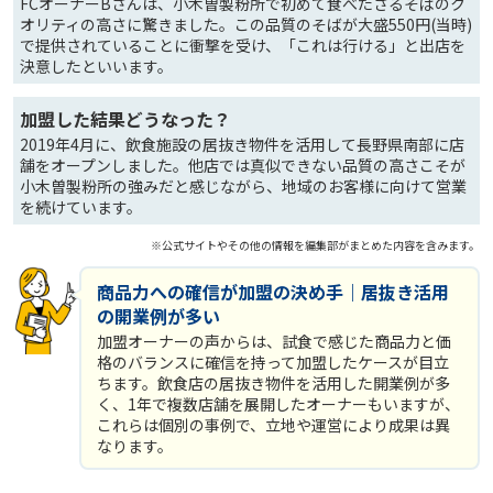
FCオーナーBさんは、小木曽製粉所で初めて食べたざるそばのク
オリティの高さに驚きました。この品質のそばが大盛550円(当時)
で提供されていることに衝撃を受け、「これは行ける」と出店を
決意したといいます。
加盟した結果どうなった？
2019年4月に、飲食施設の居抜き物件を活用して長野県南部に店
舗をオープンしました。他店では真似できない品質の高さこそが
小木曽製粉所の強みだと感じながら、地域のお客様に向けて営業
を続けています。
※公式サイトやその他の情報を編集部がまとめた内容を含みます。
商品力への確信が加盟の決め手｜居抜き活用
の開業例が多い
加盟オーナーの声からは、試食で感じた商品力と価
格のバランスに確信を持って加盟したケースが目立
ちます。飲食店の居抜き物件を活用した開業例が多
く、1年で複数店舗を展開したオーナーもいますが、
これらは個別の事例で、立地や運営により成果は異
なります。