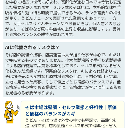
を中心に幅広い世代に好まれ、高齢化が進む日本では今後も安定
した需要が見込まれます。セルフ式のそば店は、本格的な味を手
頃な価格と短い待ち時間で提供できるため、ランチ需要との相性
が良く、うどんチェーンで実証された業態でもあります。一方
で、大手セルフうどんチェーンや立ち食いそば、個人店との競合
があり、そば粉など原材料価格の上昇も収益に影響します。品質
と価格のバランスの維持が問われます。
AIに代替されるリスクは？
そば店の調理や接客、店舗運営は人が担う仕事が中心で、AIだけ
で完結するものではありません。小木曽製粉所は手打ち式製麺機
による店内製麺で品質を標準化しており、セルフ形式による省人
化も進んだ業態です。現実的なリスクは、AIによる代替よりも、
そば粉や天ぷら食材など原材料価格の上昇、人材の採用・定着、
立地に見合った集客、そして値上げとお得感のバランスです。低
価格が支持の柱である業態だけに、価格改定が客足に与える影響
を見極める必要があります。
そば市場は堅調・セルフ業態と好相性｜原価
と価格のバランスがカギ
うどん・そば市場は外食の中でも堅調で、高齢化も
追い風です。店内製麺とセルフ形式で標準化・省人