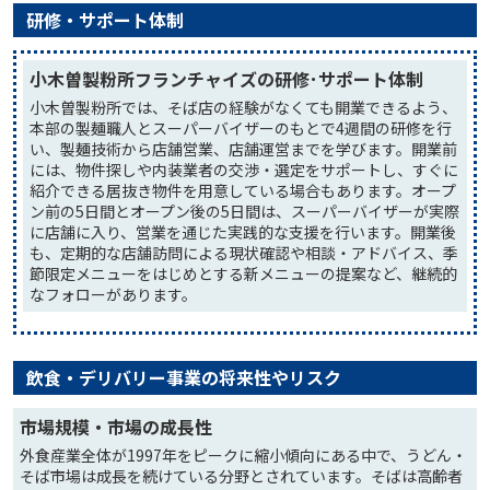
研修・サポート体制
小木曽製粉所フランチャイズの研修･サポート体制
小木曽製粉所では、そば店の経験がなくても開業できるよう、
本部の製麺職人とスーパーバイザーのもとで4週間の研修を行
い、製麺技術から店舗営業、店舗運営までを学びます。開業前
には、物件探しや内装業者の交渉・選定をサポートし、すぐに
紹介できる居抜き物件を用意している場合もあります。オープ
ン前の5日間とオープン後の5日間は、スーパーバイザーが実際
に店舗に入り、営業を通じた実践的な支援を行います。開業後
も、定期的な店舗訪問による現状確認や相談・アドバイス、季
節限定メニューをはじめとする新メニューの提案など、継続的
なフォローがあります。
飲食・デリバリー事業の将来性やリスク
市場規模・市場の成長性
外食産業全体が1997年をピークに縮小傾向にある中で、うどん・
そば市場は成長を続けている分野とされています。そばは高齢者