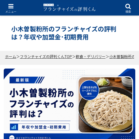
2026.07.03
メニュー
検索
小木曽製粉所のフランチャイズの評判
は？年収や加盟金･初期費用
ホーム
フランチャイズの評判くんTOP
飲食・デリバリー
小木曽製粉所のフ