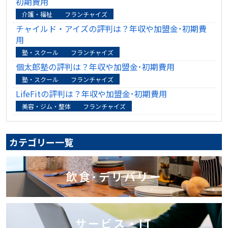
初期費用
介護・福祉
フランチャイズ
チャイルド・アイズの評判は？年収や加盟金･初期費
用
塾・スクール
フランチャイズ
個太郎塾の評判は？年収や加盟金･初期費用
塾・スクール
フランチャイズ
LifeFitの評判は？年収や加盟金･初期費用
美容・ジム・整体
フランチャイズ
カテゴリー一覧
飲食･デリバリー
サービス・IT