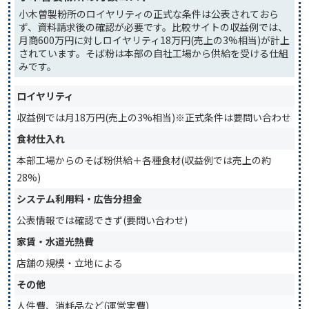
小木曽製粉所のロイヤリティの正式な条件は公表されておら
ず、資料請求後の確認が必要です。比較サイトの収益例では、
月商600万円に対しロイヤリティ18万円(売上の3%相当)が計上
されています。そば粉は本部の自社工場から供給を受ける仕組
みです。
ロイヤリティ
収益例では月18万円(売上の3%相当)※正式条件は要問い合わせ
食材仕入れ
本部工場からのそば粉供給＋各種食材(収益例では売上の約
28%)
システム利用料・広告分担金
公表情報では確認できず(要問い合わせ)
家賃・水道光熱費
店舗の規模・立地による
その他
人件費、消耗品など(運営実費)