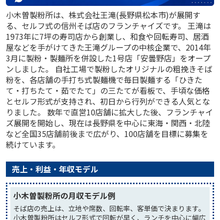
小木曽製粉所は、株式会社王滝(長野県松本市)が展開す
る、セルフ式の信州そば店のフランチャイズです。 王滝は
1973年に7坪の寿司店から創業し、和食や回転寿司、居酒
屋などを手がけてきた王滝グループの中核企業で、2014年
3月に製粉・製麺所を併設した1号店「安曇野店」をオープ
ンしました。 自社工場で製粉したオリジナルの粗挽きそば
粉を、各店舗の手打ち式製麺機で毎日製麺する「ひきた
て・打ちたて・茹でたて」の三たてが看板で、手頃な価格
とセルフ形式が支持され、初日から行列ができる人気とな
りました。 数年で直営10店舗に拡大した後、フランチャイ
ズ展開を開始し、現在は長野県を中心に東海・関西・北陸
など全国35店舗前後まで広がり、100店舗を目標に募集を
続けています。
売上・利益・年収モデル
小木曽製粉所の月収モデル例
そば店の売上は、立地や席数、回転率、客単価で決まります。
小木曽製粉所はセルフ形式で回転が早く、ランチを中心に幅広