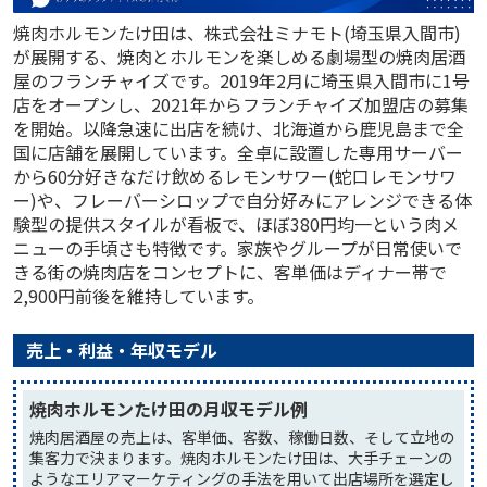
焼肉ホルモンたけ田は、株式会社ミナモト(埼玉県入間市)
が展開する、焼肉とホルモンを楽しめる劇場型の焼肉居酒
屋のフランチャイズです。2019年2月に埼玉県入間市に1号
店をオープンし、2021年からフランチャイズ加盟店の募集
を開始。以降急速に出店を続け、北海道から鹿児島まで全
国に店舗を展開しています。全卓に設置した専用サーバー
から60分好きなだけ飲めるレモンサワー(蛇口レモンサワ
ー)や、フレーバーシロップで自分好みにアレンジできる体
験型の提供スタイルが看板で、ほぼ380円均一という肉メ
ニューの手頃さも特徴です。家族やグループが日常使いで
きる街の焼肉店をコンセプトに、客単価はディナー帯で
2,900円前後を維持しています。
売上・利益・年収モデル
焼肉ホルモンたけ田の月収モデル例
焼肉居酒屋の売上は、客単価、客数、稼働日数、そして立地の
集客力で決まります。焼肉ホルモンたけ田は、大手チェーンの
ようなエリアマーケティングの手法を用いて出店場所を選定し