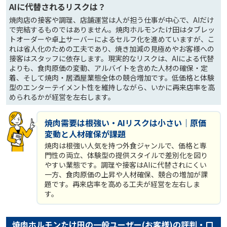
AIに代替されるリスクは？
焼肉店の接客や調理、店舗運営は人が担う仕事が中心で、AIだけ
で完結するものではありません。焼肉ホルモンたけ田はタブレッ
トオーダーや卓上サーバーによるセルフ化を進めていますが、こ
れは省人化のための工夫であり、焼き加減の見極めやお客様への
接客はスタッフに依存します。現実的なリスクは、AIによる代替
よりも、食肉原価の変動、アルバイトを含めた人材の確保・定
着、そして焼肉・居酒屋業態全体の競合増加です。低価格と体験
型のエンターテイメント性を維持しながら、いかに再来店率を高
められるかが経営を左右します。
焼肉需要は根強い・AIリスクは小さい｜原価
変動と人材確保が課題
焼肉は根強い人気を持つ外食ジャンルで、価格と専
門性の両立、体験型の提供スタイルで差別化を図り
やすい業態です。調理や接客はAIに代替されにくい
一方、食肉原価の上昇や人材確保、競合の増加が課
題です。再来店率を高める工夫が経営を左右しま
す。
焼肉ホルモンたけ田の一般ユーザー(お客様)の評判・口