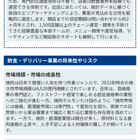
ため、専門的な調理技術は不要で、店長は飲食業界未経験でも
運営できる体制です。出店にあたっては、統計データに基づく
独自のエリアマーケティングにより、集客が見込める立地を戦
略的に選定します。開店までの目安期間は問い合わせから約2
ヶ月半とされ、1,500店舗以上のチェーン運営・開発を手掛け
てきた経験豊富な本部チームが、メニュー開発や運営指導、マ
ーケティングなど開店後のサポートも継続して行います。
飲食・デリバリー事業の将来性やリスク
市場規模・市場の成長性
焼肉は日本で根強い人気を持つ外食ジャンルで、2022年時点の焼
き肉市場規模は4,520億円規模とされています。近年は、高価格
帯の専門店と、ファストフード感覚で楽しめる超低価格帯の業態
への二極化が進む一方、焼肉ホルモンたけ田のように「焼肉市場
には価格、居酒屋市場には専門性」で差別化を図り、家族での日
常使いから宴会需要まで幅広く取り込む業態も存在感を高めてい
ます。一方で、焼肉・居酒屋業態は競合が多く、原材料となる食
肉価格の上昇や、人手不足による人材確保の難しさが続いていま
す。