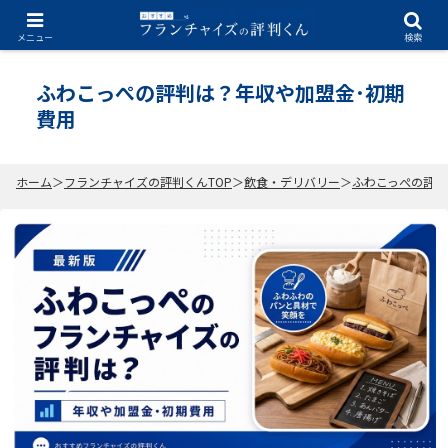
2026.07.06
メニュー
検索
ふわこっぺの評判は？年収や加盟金･初期
費用
ホーム
フランチャイズの評判くんTOP
飲食・デリバリー
ふわこっぺの評判