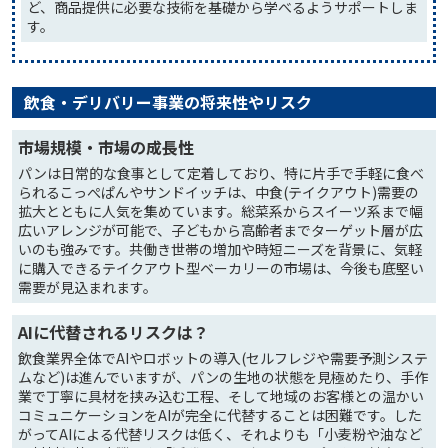
ど、商品提供に必要な技術を基礎から学べるようサポートしま
す。
飲食・デリバリー事業の将来性やリスク
市場規模・市場の成長性
パンは日常的な食事として定着しており、特に片手で手軽に食べ
られるこっぺぱんやサンドイッチは、中食(テイクアウト)需要の
拡大とともに人気を集めています。総菜系からスイーツ系まで幅
広いアレンジが可能で、子どもから高齢者までターゲット層が広
いのも強みです。共働き世帯の増加や時短ニーズを背景に、気軽
に購入できるテイクアウト型ベーカリーの市場は、今後も底堅い
需要が見込まれます。
AIに代替されるリスクは？
飲食業界全体でAIやロボットの導入(セルフレジや需要予測システ
ムなど)は進んでいますが、パンの生地の状態を見極めたり、手作
業で丁寧に具材を挟み込む工程、そして地域のお客様との温かい
コミュニケーションをAIが完全に代替することは困難です。した
がってAIによる代替リスクは低く、それよりも「小麦粉や油など