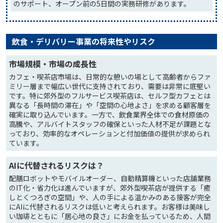
のサポート、オープン前の5日間の実務研修があります。
飲食・デリバリー事業の将来性やリスク
市場規模・市場の成長性
カフェ・喫茶店市場は、日常的な憩いの場として高齢者からファ
ミリー層まで幅広い世代に支持されており、需要は非常に底堅い
です。特に郊外型のフルサービス喫茶店は、セルフ型カフェとは
異なる「長時間の滞在」や「空間の心地よさ」を求める顧客層を
確実に取り込んでいます。一方で、飲食業界全体での食材原価の
高騰や、アルバイトスタッフの確保といった人材不足が課題とな
っており、効率的なオペレーションと付加価値の提供が求められ
ています。
AIに代替されるリスクは？
配膳ロボットやモバイルオーダー、自動精算機といった店舗業務
のIT化・省力化は進んでいますが、郊外型喫茶店が提供する「癒
しとくつろぎの空間」や、人の手による温かみのある接客が完全
にAIに代替されるリスクは低いと考えられます。お客様は美味し
い珈琲とともに「居心地の良さ」にお金を払っているため、人間