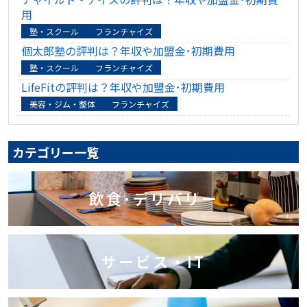
用
塾・スクール
フランチャイズ
個太郎塾の評判は？年収や加盟金･初期費用
塾・スクール
フランチャイズ
LifeFitの評判は？年収や加盟金･初期費用
美容・ジム・整体
フランチャイズ
カテゴリー一覧
飲食･デリバリー
サービス・IT