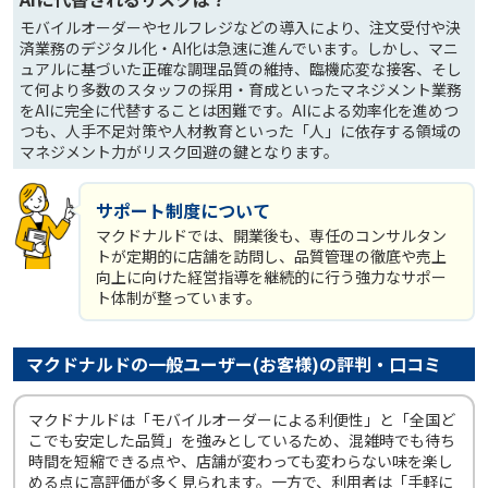
モバイルオーダーやセルフレジなどの導入により、注文受付や決
済業務のデジタル化・AI化は急速に進んでいます。しかし、マニ
ュアルに基づいた正確な調理品質の維持、臨機応変な接客、そし
て何より多数のスタッフの採用・育成といったマネジメント業務
をAIに完全に代替することは困難です。AIによる効率化を進めつ
つも、人手不足対策や人材教育といった「人」に依存する領域の
マネジメント力がリスク回避の鍵となります。
サポート制度について
マクドナルドでは、開業後も、専任のコンサルタン
トが定期的に店舗を訪問し、品質管理の徹底や売上
向上に向けた経営指導を継続的に行う強力なサポー
ト体制が整っています。
マクドナルドの一般ユーザー(お客様)の評判・口コミ
マクドナルドは「モバイルオーダーによる利便性」と「全国ど
こでも安定した品質」を強みとしているため、混雑時でも待ち
時間を短縮できる点や、店舗が変わっても変わらない味を楽し
める点に高評価が多く見られます。一方で、利用者は「手軽に