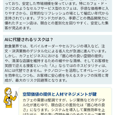
っており、安定した市場規模を保っています。特にカフェ・ド・
クリエのようなセルフサービス型のカフェは、手頃な価格帯と入
りやすさから、日常的なリフレッシュの場として幅広い年代から
支持されています。ブランド力があり、季節ごとの商品開発力に
優れたチェーン店は、競合との差別化を図りやすく、安定した集
客が見込めます。
AIに代替されるリスクは？
飲食業界では、モバイルオーダーやセルフレジの導入など、注
文・決済業務のデジタル化による省人化が急速に進んでいます。
しかし、カフェビジネスにおける「居心地の良い空間の提供」
や、清潔な店舗を維持するための細やかな清掃、そしてお客様を
笑顔で迎える接客といった「人」ならではのホスピタリティは、
AIには代替できません。テクノロジーを活用してオペレーション
を効率化しつつも、お客様に安心感を与えるスタッフの採用と育
成が、最大のリスク回避策となります。
空間価値の提供と人材マネジメントが鍵
カフェの需要は堅調ですが、レジ業務などのデジタ
ル化が進む中で、競合店との差別化は「居心地の良
さ」になります。システムを導入して業務効率を上
げながら、質の高い空間を保つためのスタッフ教育