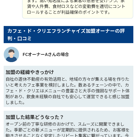
ます。高い知名度による集客の恩恵を受けつつ、家
賃や人件費、食材ロスなどの変動費を適切にコント
ロールすることが利益確保のポイントです。
カフェ・ド・クリエフランチャイズ加盟オーナーの評
判・口コミ
FCオーナーAさんの場合
加盟の経緯やきっかけ
自社の遊休不動産の有効活用と、地域の方々が集える場を作りた
いと考えカフェ事業を検討しました。数あるチェーンの中で、カ
フェ・ド・クリエはメニューの豊富さと大手の強固なサポート体
制があり、飲食未経験の自社でも安心して運営できると感じ加盟
しました。
加盟した結果どうなった？
オープン前の丁寧な研修のおかげで、スムーズに開業できまし
た。季節ごとの新メニューが定期的に提供されるため、お客様を
飽きさせることなく安定したリピート集客に繋がっています。今