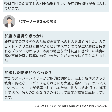
後は自社の別事業との相乗効果も狙い、多店舗展開も視野に入れ
ています。
FCオーナーBさんの場合
加盟の経緯やきっかけ
既存事業の基盤強化のため飲食事業への参入を決めました。カフ
ェ・ド・クリエは女性客からビジネスマンまで幅広い層に支持さ
れるブランド力があり、本部の緻密な立地調査に基づいた精度の
高い事業計画の提案に納得できたことが大きな決め手となりまし
た。
加盟した結果どうなった？
本部のスーパーバイザーが定期的に訪問し、売上分析やスタッフ
教育の的確なアドバイスをくれるため大変心強いです。セルフ式
でオペレーションが構築されているため、利益も想定通りに推移
しており、法人の新たな収益の柱として事業が着実に成長してい
ます。
※公式サイトやその他の情報を編集部がまとめた内容を含みます。