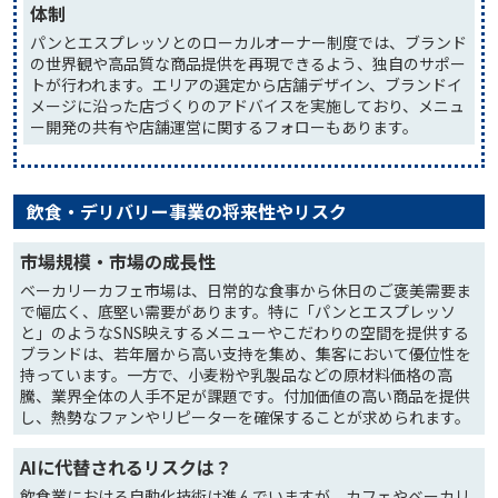
体制
パンとエスプレッソとのローカルオーナー制度では、ブランド
の世界観や高品質な商品提供を再現できるよう、独自のサポー
トが行われます。エリアの選定から店舗デザイン、ブランドイ
メージに沿った店づくりのアドバイスを実施しており、メニュ
ー開発の共有や店舗運営に関するフォローもあります。
飲食・デリバリー事業の将来性やリスク
市場規模・市場の成長性
ベーカリーカフェ市場は、日常的な食事から休日のご褒美需要ま
で幅広く、底堅い需要があります。特に「パンとエスプレッソ
と」のようなSNS映えするメニューやこだわりの空間を提供する
ブランドは、若年層から高い支持を集め、集客において優位性を
持っています。一方で、小麦粉や乳製品などの原材料価格の高
騰、業界全体の人手不足が課題です。付加価値の高い商品を提供
し、熱勢なファンやリピーターを確保することが求められます。
AIに代替されるリスクは？
飲食業における自動化技術は進んでいますが、カフェやベーカリ