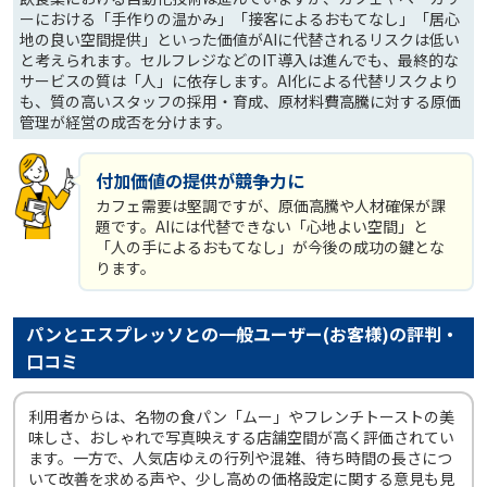
ーにおける「手作りの温かみ」「接客によるおもてなし」「居心
地の良い空間提供」といった価値がAIに代替されるリスクは低い
と考えられます。セルフレジなどのIT導入は進んでも、最終的な
サービスの質は「人」に依存します。AI化による代替リスクより
も、質の高いスタッフの採用・育成、原材料費高騰に対する原価
管理が経営の成否を分けます。
付加価値の提供が競争力に
カフェ需要は堅調ですが、原価高騰や人材確保が課
題です。AIには代替できない「心地よい空間」と
「人の手によるおもてなし」が今後の成功の鍵とな
ります。
パンとエスプレッソとの一般ユーザー(お客様)の評判・
口コミ
利用者からは、名物の食パン「ムー」やフレンチトーストの美
味しさ、おしゃれで写真映えする店舗空間が高く評価されてい
ます。一方で、人気店ゆえの行列や混雑、待ち時間の長さにつ
いて改善を求める声や、少し高めの価格設定に関する意見も見