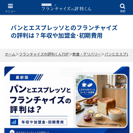
2026.07.03
メニュー
検索
パンとエスプレッソとのフランチャイズ
の評判は？年収や加盟金･初期費用
ホーム
フランチャイズの評判くんTOP
飲食・デリバリー
パンとエスプレッ