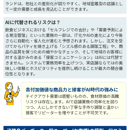
ランドは、他社との差別化が図りやすく、地域密着型の店舗とし
て一定の需要と成長を見込むことができます。
AIに代替されるリスクは？
飲食ビジネスにおける「セルフレジでの会計」や「需要予測によ
る発注管理」といった業務の一部は、IT化やAIの進化により今後
さらに自動化・省人化が進むと予想されます。しかし、注文を受
けてからパティを焼き上げる「シズル感のある調理工程」や、商
品の品質を保つための細やかなチェック、そして地域のお客様に
対する温かみのある「接客コミュニケーション」はAIには代替で
きません。システムで業務効率を上げつつ、実店舗ならではの美
味しい体験とホスピタリティを提供し続けることが最大の競合優
位性となります。
高付加価値な商品力と接客がAI時代の強みに
テイクアウト需要は底堅いものの、食材原価の高騰
リスクは存在します。AIで店舗業務の効率化を図り
つつ、人にしかできない丁寧な手作り調理と温かい
接客でリピーターを増やすことが不可欠です。