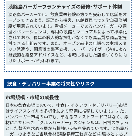
淡路島バーガーフランチャイズの研修･サポート体制
淡路島バーガーでは、飲食業未経験の方でも安心して店舗をオ
ープンできるよう、調理から接客、店舗管理までを学ぶ研修制
度が用意されています。看板メニューであるハンバーガーの調
理オペレーションは、専用の設備とマニュアルによって標準化
されており、長年の職人的な技術がなくても高品質な商品を提
供できる仕組みです。また、オープン前後の店舗への本部スタ
ッフ派遣や、開業後の集客支援、スーパーバイザー(SV)による
継続的な経営アドバイスなど、地域に根ざした店舗づくりに向
けたサポートが行われます。
飲食・デリバリー事業の将来性やリスク
市場規模・市場の成長性
日本の飲食市場において、中食(テイクアウトやデリバリー)市場
はライフスタイルの多様化により堅調に推移しています。また、
ハンバーガー市場の中でも、単なるファストフードではなく、素
材にこだわった「グルメバーガー」のジャンルは、日常のちょっ
とした贅沢を求める層から根強い支持を集めています。淡路島バ
ーガーのようなご当地食材(淡路島産玉ねぎなど)を強みとするブ