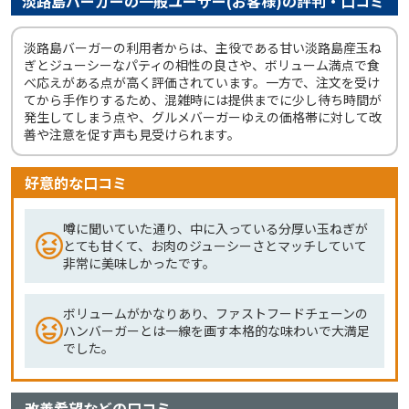
淡路島バーガーの一般ユーザー(お客様)の評判・口コミ
淡路島バーガーの利用者からは、主役である甘い淡路島産玉ね
ぎとジューシーなパティの相性の良さや、ボリューム満点で食
べ応えがある点が高く評価されています。一方で、注文を受け
てから手作りするため、混雑時には提供までに少し待ち時間が
発生してしまう点や、グルメバーガーゆえの価格帯に対して改
善や注意を促す声も見受けられます。
好意的な口コミ
噂に聞いていた通り、中に入っている分厚い玉ねぎが
とても甘くて、お肉のジューシーさとマッチしていて
非常に美味しかったです。
ボリュームがかなりあり、ファストフードチェーンの
ハンバーガーとは一線を画す本格的な味わいで大満足
でした。
改善希望などの口コミ