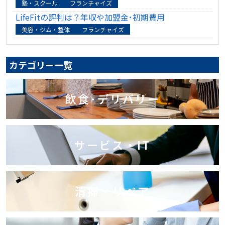
塾・スクール
フランチャイズ
LifeFitの評判は？年収や加盟金･初期費用
美容・ジム・整体
フランチャイズ
カテゴリー一覧
飲食･デリバリー
サービス・IT
清掃・リペア