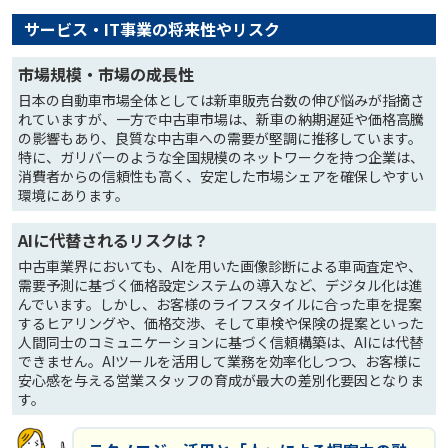
サービス・IT事業の将来性やリスク
市場規模・市場の成長性
日本の自動車市場全体としては新車販売台数の伸び悩みが指摘さ
れていますが、一方で中古車市場は、新車の納期遅延や価格高騰
の影響もあり、良質な中古車への需要が堅調に推移しています。
特に、ガリバーのような全国規模のネットワークを持つ企業は、
消費者からの信頼性も高く、安定した市場シェアを確保しやすい
環境にあります。
AIに代替されるリスクは？
中古車業界においても、AIを用いた画像診断による車両査定や、
需要予測に基づく価格設定システムの導入など、デジタル化は進
んでいます。しかし、お客様のライフスタイルに合った車を提案
するヒアリングや、価格交渉、そして車検や保険の提案といった
人間同士のコミュニケーションに基づく信頼構築は、AIには代替
できません。AIツールを活用して業務を効率化しつつ、お客様に
安心感を与える営業スタッフの育成が最大の差別化要因となりま
す。