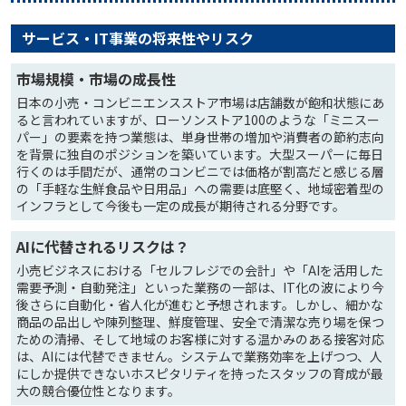
サービス・IT事業の将来性やリスク
市場規模・市場の成長性
日本の小売・コンビニエンスストア市場は店舗数が飽和状態にあ
ると言われていますが、ローソンストア100のような「ミニスー
パー」の要素を持つ業態は、単身世帯の増加や消費者の節約志向
を背景に独自のポジションを築いています。大型スーパーに毎日
行くのは手間だが、通常のコンビニでは価格が割高だと感じる層
の「手軽な生鮮食品や日用品」への需要は底堅く、地域密着型の
インフラとして今後も一定の成長が期待される分野です。
AIに代替されるリスクは？
小売ビジネスにおける「セルフレジでの会計」や「AIを活用した
需要予測・自動発注」といった業務の一部は、IT化の波により今
後さらに自動化・省人化が進むと予想されます。しかし、細かな
商品の品出しや陳列整理、鮮度管理、安全で清潔な売り場を保つ
ための清掃、そして地域のお客様に対する温かみのある接客対応
は、AIには代替できません。システムで業務効率を上げつつ、人
にしか提供できないホスピタリティを持ったスタッフの育成が最
大の競合優位性となります。