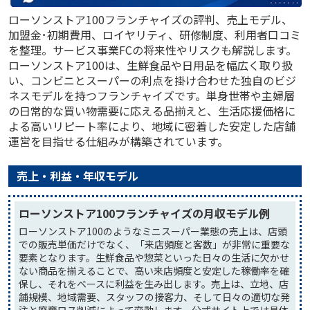
ローソンストア100フランチャイズの評判、売上モデル、
加盟金･初期費用、ロイヤリティ、研修制度、利用者口コミ
を整理。サービス事業FCの将来性やリスクも解説します。
ローソンストア100は、生鮮食品や日用品を幅広く取り扱
い、コンビニとスーパーの利点を掛け合わせた独自のビジ
ネスモデルを持つフランチャイズです。単身世帯や主婦層
の日常的な買い物需要に応える品揃えと、生活応援価格に
よる高いリピート率により、地域に密着した安定した店舗
運営を目指せる仕組みが構築されています。
売上・利益・年収モデル
ローソンストア100フランチャイズの月収モデル例
ローソンストア100のようなミニスーパー業態の売上は、店頭
での販売単価だけでなく、「来店頻度と客数」が非常に重要な
要素となります。生鮮食品や惣菜といった日々の生活に欠かせ
ない商品を揃えることで、高い来店頻度と安定した稼働率を確
保し、それをベースに利益を生み出します。売上は、立地、店
舗規模、地域需要、スタッフの接客力、そして日々の適切な発
注と廃棄ロス削減によって変動します。公式サイト上では具体