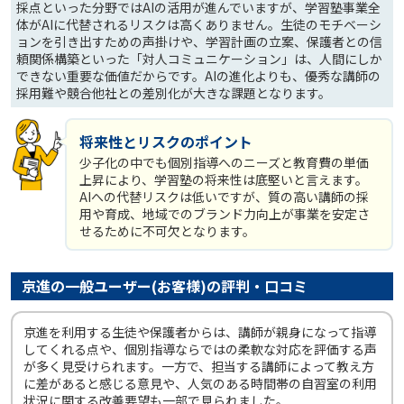
採点といった分野ではAIの活用が進んでいますが、学習塾事業全
体がAIに代替されるリスクは高くありません。生徒のモチベーシ
ョンを引き出すための声掛けや、学習計画の立案、保護者との信
頼関係構築といった「対人コミュニケーション」は、人間にしか
できない重要な価値だからです。AIの進化よりも、優秀な講師の
採用難や競合他社との差別化が大きな課題となります。
将来性とリスクのポイント
少子化の中でも個別指導へのニーズと教育費の単価
上昇により、学習塾の将来性は底堅いと言えます。
AIへの代替リスクは低いですが、質の高い講師の採
用や育成、地域でのブランド力向上が事業を安定さ
せるために不可欠となります。
京進の一般ユーザー(お客様)の評判・口コミ
京進を利用する生徒や保護者からは、講師が親身になって指導
してくれる点や、個別指導ならではの柔軟な対応を評価する声
が多く見受けられます。一方で、担当する講師によって教え方
に差があると感じる意見や、人気のある時間帯の自習室の利用
状況に関する改善要望も一部で見られました。