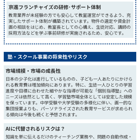
京進フランチャイズの研修･サポート体制
教育業界が未経験の方でも安心して教室運営ができるよう、充
実したサポート体制が構築されています。物件の選定や資金計
画の相談をはじめ、教室長としての心構え、生徒対応、講師の
採用方法などを学ぶ事前研修が実施されるため、安心です。
塾・スクール事業の将来性やリスク
市場規模・市場の成長性
日本の少子化は進行しているものの、子ども一人あたりにかけら
れる教育費は増加傾向にあります。特に、生徒一人ひとりの学習
進度や目標に合わせた細やかな指導が可能な「個別指導塾」への
ニーズは依然として高く、学習塾市場全体としては安定した規模
を保っています。中学受験や大学受験の多様化に伴い、画一的な
集団授業よりも、パーソナライズされた教育サービスが求められ
る傾向は今後も続くと予想されます。
AIに代替されるリスクは？
知識を単に伝えるだけのティーチング業務や、問題の自動作成・