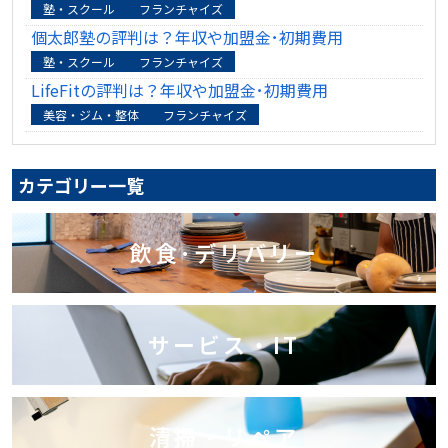
塾・スクール
フランチャイズ
個太郎塾の評判は？年収や加盟金･初期費用
塾・スクール
フランチャイズ
LifeFitの評判は？年収や加盟金･初期費用
美容・ジム・整体
フランチャイズ
カテゴリー一覧
飲食･デリバリー
サービス・IT
清掃・リペア