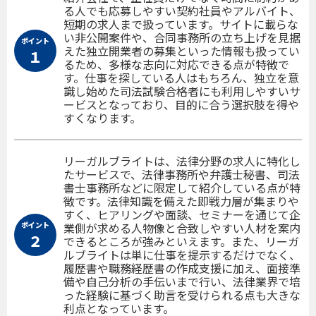
る人でも応募しやすい契約社員やアルバイト、
短期の求人まで扱っています。サイトに載らな
い非公開案件や、合同事務所の立ち上げを見据
ポイント
えた独立開業者の募集といった情報も扱ってい
１
るため、多様な志向に対応できる点が特徴で
す。仕事を探している人はもちろん、独立を意
識し始めた司法試験合格者にも利用しやすいサ
ービスとなっており、目的に合う選択肢を得や
すくなります。
リーガルブライトは、法律分野の求人に特化し
たサービスで、法律事務所や弁護士秘書、司法
書士事務所などに限定して紹介している点が特
徴です。法律知識を備えた即戦力層が集まりや
すく、ヒアリングや面談、セミナーを通じて企
ポイント
業側が求める人物像と合致しやすい人材を案内
２
できるところが強みといえます。また、リーガ
ルブライトは単に仕事を提示するだけでなく、
履歴書や職務経歴書の作成支援に加え、面接準
備や自己分析の手伝いまで行い、法律業界で培
った経験に基づく助言を受けられる点も大きな
利点となっています。