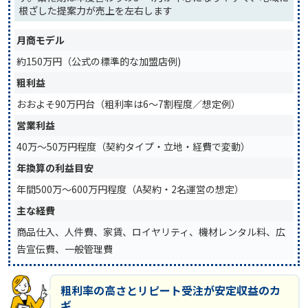
根ざした提案力が売上を左右します
月商モデル
約150万円（公式の標準的な加盟店例)
粗利益
おおよそ90万円台（粗利率は6〜7割程度／想定例）
営業利益
40万〜50万円程度（契約タイプ・立地・経費で変動）
年換算の利益目安
年間500万〜600万円程度（A契約・2名運営の想定）
主な経費
商品仕入、人件費、家賃、ロイヤリティ、機材レンタル料、広
告宣伝費、一般管理費
粗利率の高さとリピート受注が安定収益のカ
ギ