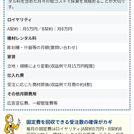
タル料を含めた月々の総コストで採算を見極めることが大切で
す。
ロイヤリティ
A契約：月5万円／B契約：月8万円
機材レンタル料
彫刻機・什器等の月額(要問い合わせ)
家賃
立地・規模により変動(収益例で月15万円程度)
仕入れ費
受注に応じた商材原価(収益例で月商の約4割)
その他月額費用
広告宣伝費、一般管理費等
固定費を回収できる受注数の確保がカギ
毎月の固定費はロイヤリティ(A契約5万円・B契約8