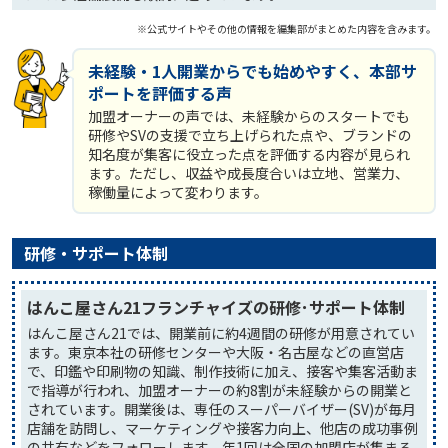
※公式サイトやその他の情報を編集部がまとめた内容を含みます。
未経験・1人開業からでも始めやすく、本部サ
ポートを評価する声
加盟オーナーの声では、未経験からのスタートでも
研修やSVの支援で立ち上げられた点や、ブランドの
知名度が集客に役立った点を評価する内容が見られ
ます。ただし、収益や成長度合いは立地、営業力、
稼働量によって変わります。
研修・サポート体制
はんこ屋さん21フランチャイズの研修･サポート体制
はんこ屋さん21では、開業前に約4週間の研修が用意されてい
ます。東京本社の研修センターや大阪・名古屋などの直営店
で、印鑑や印刷物の知識、制作技術に加え、接客や集客活動ま
で指導が行われ、加盟オーナーの約8割が未経験からの開業と
されています。開業後は、専任のスーパーバイザー(SV)が毎月
店舗を訪問し、マーケティングや接客力向上、他店の成功事例
の共有などをフォローします。年1回は全国の加盟店が集まる