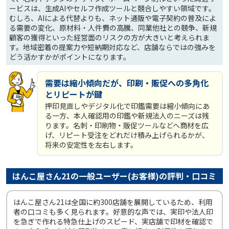
ービスは、生成AIやセルフ作成ツールと競合しやすい領域です。
むしろ、AIによる代替よりも、ネット通販や電子契約の普及によ
る需要の変化、原材料・人件費の高騰、同業他社との競争、新規
顧客の獲得といった経営面のリスクの方が大きいと考えられま
す。地域密着の提案力や短納期対応など、店舗ならではの強みを
どう活かすかがポイントになります。
需要は縮小傾向だが、印刷・販促への多角化
とリピートが鍵
押印見直しやデジタル化で印鑑需要は縮小傾向にあ
る一方、本人確認用の印鑑や新規法人のニーズは残
ります。名刺・印刷物・販促ツールなどへ商材を広
げ、リピート受注をどれだけ積み上げられるかが、
将来の安定性を左右します。
はんこ屋さん21の一般ユーザー(お客様)の評判・口コミ
はんこ屋さん21は全国に約300店舗を展開しているため、利用
者の口コミも多く見られます。好意的な声では、実印や法人印
を急ぎで作れる特急仕上げのスピード、実店舗で印材を確認で