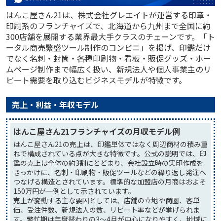
はんこ屋さん21は、株式会社グレエイトが運営する印章・
印刷系のフランチャイズで、北海道から九州まで全国に約
300店舗を展開する業界最大手クラスのチェーンです。「ト
ータル商売繁盛ツール制作のコンビニ」を掲げ、印鑑だけ
でなく名刺・封筒・各種印刷物・看板・販促グッズ・ホー
ムページ制作まで幅広く扱い、新規法人や個人事業主のリ
ピート需要を取り込むビジネスモデルが特徴です。
売上・利益・年収モデル
はんこ屋さん21フランチャイズの月収モデル例
はんこ屋さん21の売上は、印鑑単体ではなく周辺商材の積み重
ねで構成されている点が大きな特徴です。公式の説明では、印
鑑の売上は全体の約3割にとどまり、会社設立時の実印作成を
きっかけに、名刺・印刷物・販促ツールなどの繰り返し発注へ
つなげる構造とされています。標準的な加盟店の月商はおよそ
150万円が一例として示されています。
売上が変動する主な要因としては、店舗の立地や商圏、客単
価、受注件数、新規法人の数、リピート率などが挙げられま
す。繁忙期は年度替わりの3〜4月が中心になりやすく、地域に