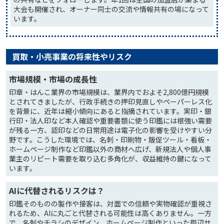
大会も開催され、オーナー同士の交流や情報共有の場になって
います。
買取・小売事業の将来性やリスク
市場規模・市場の成長性
印章・はんこ業界の市場規模は、業界内でおよそ2,800億円規模
とされてきましたが、行政手続きの押印見直しやペーパーレス化
を背景に、近年は縮小傾向にあると指摘されています。実印・銀
行印・法人印など本人確認や重要書類に使う印鑑には根強い需要
が残る一方、認印などの日常用途は電子化の影響を受けやすい分
野です。こうした環境では、名刺・印刷物・販促ツール・看板・
ホームページ制作など印鑑以外の商材へ広げ、新規法人や個人事
業主のリピート需要を取り込む多角化が、収益維持の鍵になって
います。
AIに代替されるリスクは？
印鑑そのものの製作や接客は、対面での信頼や実物確認が重視さ
れるため、AIに丸ごと代替される可能性は高くありません。一方
で、名刺やチラシのデザイン、ホームページ制作といった周辺サ