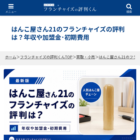
2026.07.03
メニュー
検索
はんこ屋さん21のフランチャイズの評判
は？年収や加盟金･初期費用
ホーム
フランチャイズの評判くんTOP
買取・小売
はんこ屋さん21のフラ