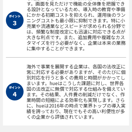
す。画面を見ただけで機能の全体像を把握でき
る設計となっているため、導入時の教育や準備
にかかる初期コストを抑えられ、運用後のラン
ポイント
ニングコストも最小限に抑制できます。特に小
３
売業や流通業などスピードが求められる分野で
は、頻繁な制度改定にも迅速に対応できる点が
大きな利点です。また、追加費用や複雑なカス
タマイズを行う必要がなく、企業は本来の業務
に集中することができます。
海外で事業を展開する企業は、各国の法改正に
常に対応する必要がありますが、そのたびに個
別対応を行うと多くの費用と時間がかかってし
まいます。hueはこうした課題に対し、世界各
ポイント
国の法改正に無償で対応する仕組みを備えてい
４
ます。その結果、人件費の削減だけでなく、作
業時間の短縮による効率化も実現します。さら
に、hueは2016年の時点で業界トップの導入実
績を誇っており、現在でもその高い利便性が多
くの企業から評価されています。