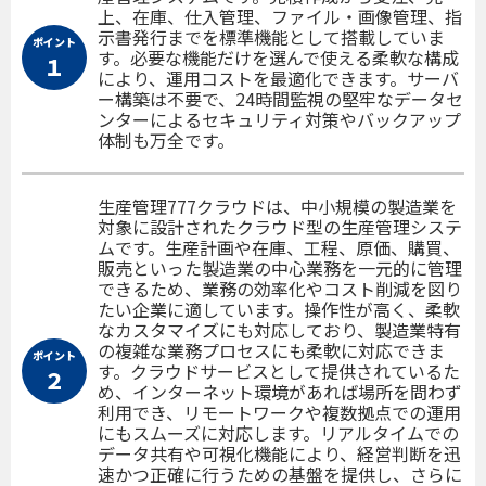
上、在庫、仕入管理、ファイル・画像管理、指
示書発行までを標準機能として搭載していま
ポイント
す。必要な機能だけを選んで使える柔軟な構成
１
により、運用コストを最適化できます。サーバ
ー構築は不要で、24時間監視の堅牢なデータセ
ンターによるセキュリティ対策やバックアップ
体制も万全です。
生産管理777クラウドは、中小規模の製造業を
対象に設計されたクラウド型の生産管理システ
ムです。生産計画や在庫、工程、原価、購買、
販売といった製造業の中心業務を一元的に管理
できるため、業務の効率化やコスト削減を図り
たい企業に適しています。操作性が高く、柔軟
なカスタマイズにも対応しており、製造業特有
の複雑な業務プロセスにも柔軟に対応できま
ポイント
す。クラウドサービスとして提供されているた
２
め、インターネット環境があれば場所を問わず
利用でき、リモートワークや複数拠点での運用
にもスムーズに対応します。リアルタイムでの
データ共有や可視化機能により、経営判断を迅
速かつ正確に行うための基盤を提供し、さらに