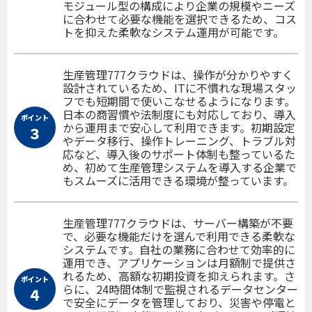
モジュール型の構成により企業の規模やニーズ
に合わせて必要な機能を選択できるため、コス
トを抑えた柔軟なシステム運用が可能です。
生産管理777クラウドは、操作が分かりやすく
設計されているため、ITに不慣れな現場スタッ
フでも短期間で使いこなせるようになります。
日本の商習慣や法制度にも対応しており、導入
ポイント
から運用まで安心して利用できます。初期設定
３
やデータ移行、操作トレーニング、トラブル対
応など、導入後のサポート体制も整っているた
め、初めて生産管理システムを導入する企業で
もスムーズに活用できる環境が整っています。
生産管理777クラウドは、サーバー構築が不要
で、必要な機能だけを選んで利用できる柔軟な
システムです。自社の業務に合わせて効率的に
運用でき、アプリケーションは月額制で提供さ
れるため、高額な初期投資を抑えられます。さ
ポイント
らに、24時間体制で監視されるデータセンター
４
で安全にデータを管理しており、災害や停電と