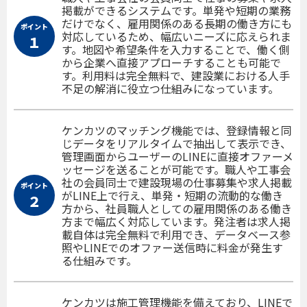
掲載ができるシステムです。単発や短期の業務
だけでなく、雇用関係のある長期の働き方にも
ポイント
対応しているため、幅広いニーズに応えられま
１
す。地図や希望条件を入力することで、働く側
から企業へ直接アプローチすることも可能で
す。利用料は完全無料で、建設業における人手
不足の解消に役立つ仕組みになっています。
ケンカツのマッチング機能では、登録情報と同
じデータをリアルタイムで抽出して表示でき、
管理画面からユーザーのLINEに直接オファーメ
ッセージを送ることが可能です。職人や工事会
社の会員同士で建設現場の仕事募集や求人掲載
ポイント
がLINE上で行え、単発・短期の流動的な働き
２
方から、社員職人としての雇用関係のある働き
方まで幅広く対応しています。発注者は求人掲
載自体は完全無料で利用でき、データベース参
照やLINEでのオファー送信時に料金が発生す
る仕組みです。
ケンカツは施工管理機能を備えており、LINEで