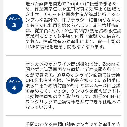
送った画像を自動でDropboxに転送できるた
め、作業完了伝票や工事写真を効率よく回収で
きます。チャットと画像共有が簡単に行えるシ
ポイント
ンプルな設計で、ITリテラシーに自信がない人
３
でもすぐに利用を始められます。施工管理機能
は、従業員4人以下の企業が約7割を占める建設
事業者にとっても手頃な内容・金額で提供され
ており、情報共有の効率化により、逐一上司の
LINEに情報を送る手間もなくなります。
ケンカツのオンライン商談機能では、Zoomを
開かずに管理画面から直接ビデオ会議を行うこ
とができます。通常のオンライン面談では会議
URLを共有する際、連絡先を知っている相手に
ポイント
限られるため初対面の相手とはスムーズに会議
４
を始めにくいですが、ケンカツを使えばアドレ
ス交換や直接のやり取りなしで、相手のLINEに
ワンクリックで会議情報を共有できる仕組みに
なっています。
手間のかかる書類申請もケンカツで効率化でき