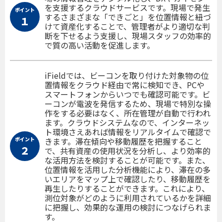
を支援するクラウドサービスです。現場で発生
ポイント
するさまざまな「できごと」を位置情報と紐づ
１
けて資産化することで、管理者がより適切な判
断を下せるよう支援し、現場スタッフの効率的
で質の高い活動を促進します。
iFieldでは、ビーコンを取り付けた対象物の位
置情報をクラウド経由で常に検知でき、PCや
スマートフォンからいつでも確認可能です。ビ
ーコンが電波を発信するため、現場で特別な操
作をする必要はなく、所在管理が自動で行われ
ます。クラウドシステムなので、インターネッ
ト環境さえあれば情報をリアルタイムで確認で
ポイント
きます。滞在傾向や移動履歴を把握すること
２
で、共有資産の使用状況を分析し、より効率的
な活用方法を検討することが可能です。また、
位置情報を活用した分析機能により、滞在の多
いエリアをマップ上で確認したり、移動履歴を
再生したりすることができます。これにより、
測位対象がどのように利用されているかを詳細
に把握し、効果的な運用の検討につなげられま
す。