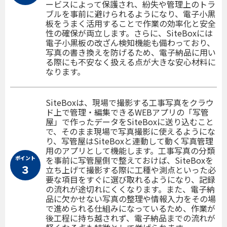
ービスによって保護され、紛失や管理上のトラ
ブルを事前に避けられるようになり、電子小黒
板をうまく活用することで作業の効率化と安全
性の確保が両立します。さらに、SiteBoxには
電子小黒板の改ざん検知機能も備わっており、
写真の書き換えを防げるため、電子納品に用い
る際にも不安なく扱える点が大きな安心材料に
なります。
SiteBoxは、現場で撮影する工事写真をクラウ
ド上で管理・編集できるWEBアプリの「写管
屋」で作ったデータをSiteBoxに送り込むこと
で、そのまま現場で写真撮影に使えるようにな
り、写管屋はSiteBoxと連動して動く写真管理
用のアプリとして機能します。工事写真の分類
ポイント
を事前に写管屋側で整えておけば、SiteBoxを
３
立ち上げて撮影する際に工種や測点といった必
要な項目をすぐに選び取れるようになり、記録
の流れが途切れにくくなります。また、電子納
品に欠かせない写真の整理や情報入力をその場
で進められる仕組みになっているため、作業が
後工程に持ち越されず、電子納品までの流れが