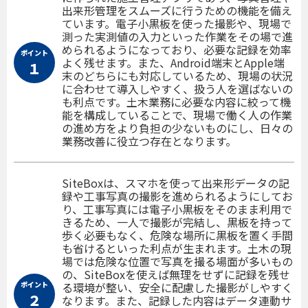
出来形管理をスムーズに行うための機能を備え
ています。電子小黒板を使った撮影や、現場で
測った実測値の入力といった作業をその場で進
められるようになっており、必要な記録を効率
ポイント
よく残せます。また、Android端末とApple端
１
末のどちらにも対応しているため、現場の状況
に合わせて導入しやすく、扱う人を選ばないの
も利点です。土木業務に必要な内容に絞って機
能を構成していることで、現場で働く人の作業
の進め方をより負担の少ないものにし、日々の
業務改善に役立つ存在となります。
SiteBoxは、スマホを使って出来形データの記
録や工事写真の撮影を進められるようにしてお
り、工事写真には電子小黒板をそのまま利用で
きるため、一人で撮影が完結し、黒板を持って
歩く必要もなく、危険な場所に黒板を置く手間
も省けるといった利点が生まれます。土木の現
場では危険な位置で写真を撮る場面が多いもの
の、SiteBoxを使えば無理をせずに記録を残せ
ポイント
る環境が整い、安全に配慮した撮影がしやすく
２
なります。また、記録した内容はデータ連動サ