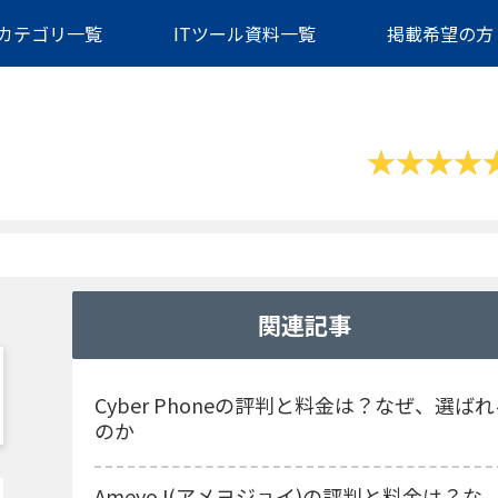
カテゴリ一覧
ITツール資料一覧
掲載希望の方
関連記事
Cyber Phoneの評判と料金は？なぜ、選ば
のか
AmeyoJ(アメヨジョイ)の評判と料金は？な