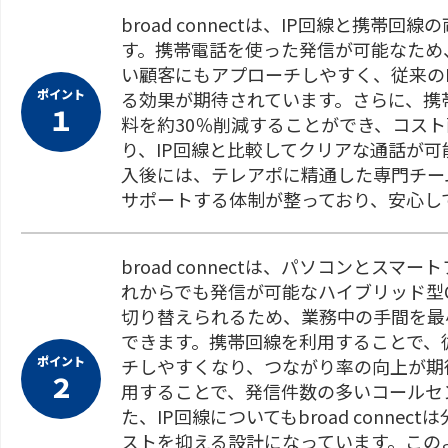
broad connectは、IP回線と携帯
す。携帯電話を使った発信が可能なため、
い顧客にもアプローチしやすく、従来のI
ポイント
る効果が期待されています。さらに、携
１
料を約30％削減することができ、コス
り、IP回線と比較してクリアな通話が
入後には、テレアポに精通した専門チー
サポートする体制が整っており、安心し
broad connectは、パソコンとス
れからでも発信が可能なハイブリッド型
切り替えられるため、業務中の手間を最
できます。携帯回線を利用することで、
ポイント
チしやすくなり、つながり率の向上が期
２
用することで、発信件数の多いコールセ
た、IP回線についてもbroad conn
ストを抑える設計になっています。この