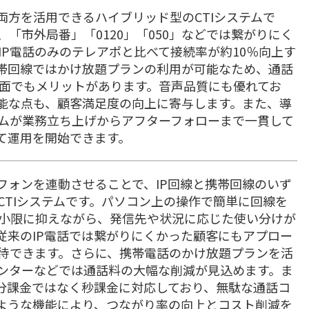
回線の両方を活用できるハイブリッド型のCTIシステムで
「市外局番」「0120」「050」などでは繋がりにく
P電話のみのテレアポと比べて接続率が約10％向上す
帯回線ではかけ放題プランの利用が可能なため、通話
ト面でもメリットがあります。音声品質にも優れてお
可能な点も、顧客満足度の向上に寄与します。また、導
ムが業務立ち上げからアフターフォローまで一貫して
て運用を開始できます。
マートフォンを連動させることで、IP回線と携帯回線のいず
CTIシステムです。パソコン上の操作で簡単に回線を
小限に抑えながら、発信先や状況に応じた使い分けが
従来のIP電話では繋がりにくかった顧客にもアプロー
待できます。さらに、携帯電話のかけ放題プランを活
ンターなどでは通話料の大幅な削減が見込めます。ま
ectは分課金ではなく秒課金に対応しており、無駄な通話コ
ような機能により、つながり率の向上とコスト削減を