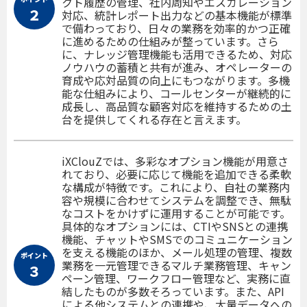
クト履歴の管理、社内周知やエスカレーション
２
対応、統計レポート出力などの基本機能が標準
で備わっており、日々の業務を効率的かつ正確
に進めるための仕組みが整っています。さら
に、ナレッジ管理機能も活用できるため、対応
ノウハウの蓄積と共有が進み、オペレーターの
育成や応対品質の向上にもつながります。多機
能な仕組みにより、コールセンターが継続的に
成長し、高品質な顧客対応を維持するための土
台を提供してくれる存在と言えます。
iXClouZでは、多彩なオプション機能が用意さ
れており、必要に応じて機能を追加できる柔軟
な構成が特徴です。これにより、自社の業務内
容や規模に合わせてシステムを調整でき、無駄
なコストをかけずに運用することが可能です。
具体的なオプションには、CTIやSNSとの連携
機能、チャットやSMSでのコミュニケーション
を支える機能のほか、メール処理の管理、複数
ポイント
業務を一元管理できるマルチ業務管理、キャン
３
ペーン管理、ワークフロー管理など、実務に直
結したものが多数そろっています。また、API
による他システムとの連携や、大量データへの