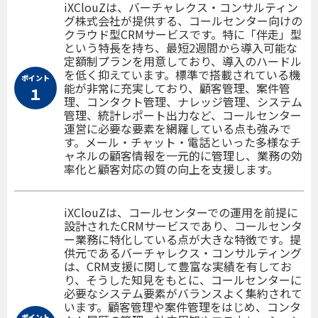
iXClouZは、バーチャレクス・コンサルティン
グ株式会社が提供する、コールセンター向けの
クラウド型CRMサービスです。特に「伴走」型
という特長を持ち、最短2週間から導入可能な
定額制プランを用意しており、導入のハードル
を低く抑えています。標準で搭載されている機
ポイント
能が非常に充実しており、顧客管理、案件管
１
理、コンタクト管理、ナレッジ管理、システム
管理、統計レポート出力など、コールセンター
運営に必要な要素を網羅している点も強みで
す。メール・チャット・電話といった多様なチ
ャネルの顧客情報を一元的に管理し、業務の効
率化と顧客対応の質の向上を支援します。
iXClouZは、コールセンターでの運用を前提に
設計されたCRMサービスであり、コールセンタ
ー業務に特化している点が大きな特徴です。提
供元であるバーチャレクス・コンサルティング
は、CRM支援に関して豊富な実績を有してお
り、そうした知見をもとに、コールセンターに
必要なシステム要素がバランスよく集約されて
います。顧客管理や案件管理をはじめ、コンタ
ポイント