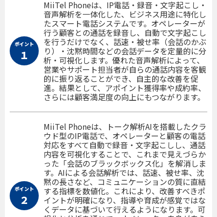
MiiTel Phoneは、IP電話・録音・文字起こし・
音声解析を一体化した、ビジネス用途に特化し
たスマート電話システムです。オペレーターが
行う顧客との通話を録音し、自動で文字起こし
を行うだけでなく、話速・被せ率（会話のかぶ
ポイント
り）・沈黙時間などの会話データを定量的に分
１
析・可視化します。優れた音声解析によって、
営業やサポート担当者が自らの通話内容を客観
的に振り返ることができ、自主的な改善を促
進。結果として、アポイント獲得率や成約率、
さらには顧客満足度の向上にもつながります。
MiiTel Phoneは、トーク解析AIを搭載したクラ
ウド型のIP電話で、オペレーターと顧客の電話
対応をすべて自動で録音・文字起こしし、通話
内容を可視化することで、これまで見えづらか
った「会話のブラックボックス化」を解消しま
す。AIによる会話解析では、話速、被せ率、沈
黙の長さなど、コミュニケーションの質に直結
ポイント
する指標を数値化。これにより、改善すべきポ
２
イントが明確になり、指導や育成が感覚ではな
くデータに基づいて行えるようになります。可