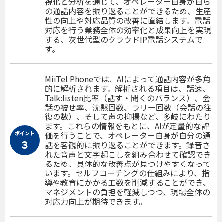
視化と分析を通じて、オペレーター自身が自ら
の通話内容を振り返ることができるため、生産
性の向上や対応品質の改善に直結します。電話
対応を行う業務全体の効率化と成果向上を実現
する、次世代型のクラウドIP電話システムで
す。
MiiTel Phoneでは、AIによって通話内容が多角
的に解析されます。解析される項目は、話速、
Talk:listen比率（話す・聞くのバランス）、会
話の被せ率、沈黙回数、ラリー回数（会話の往
復の数）、そして声の抑揚など、多岐にわたり
ます。これらの情報をもとに、AIが定量的な評
ポイント
価を行うことで、オペレーター自身が自分の通
３
話を客観的に振り返ることができます。録音さ
れた音声と文字起こしを組み合わせて確認でき
るため、具体的な改善点が見つけやすくなって
います。セルフコーチングの仕組みにより、指
導や教育にかかる工数を削減することができ、
マネジメントの負担を軽減しつつ、現場全体の
対応力向上が期待できます。