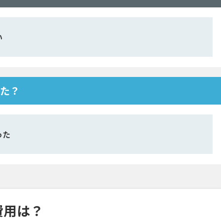
い
った？
った
入費用は？