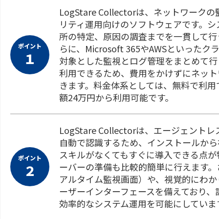
LogStare Collectorは、ネッ
リティ運用向けのソフトウェアです。シ
所の特定、原因の調査までを一貫して行
ポイント
らに、Microsoft 365やAWSとい
１
対象とした監視とログ管理をまとめて行
利用できるため、費用をかけずにネットワ
きます。料金体系としては、無料で利用で
額24万円から利用可能です。
LogStare Collectorは、エー
自動で認識するため、インストールから
スキルがなくてもすぐに導入できる点が特徴
ポイント
ーバーの準備も比較的簡単に行えます。
２
アルタイム監視画面）や、視覚的にわか
ーザーインターフェースを備えており、
効率的なシステム運用を可能にしていま