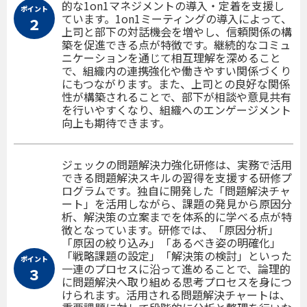
的な1on1マネジメントの導入・定着を支援し
ポイント
ています。1on1ミーティングの導入によって、
２
上司と部下の対話機会を増やし、信頼関係の構
築を促進できる点が特徴です。継続的なコミュ
ニケーションを通じて相互理解を深めること
で、組織内の連携強化や働きやすい関係づくり
にもつながります。また、上司との良好な関係
性が構築されることで、部下が相談や意見共有
を行いやすくなり、組織へのエンゲージメント
向上も期待できます。
ジェックの問題解決力強化研修は、実務で活用
できる問題解決スキルの習得を支援する研修プ
ログラムです。独自に開発した「問題解決チャ
ート」を活用しながら、課題の発見から原因分
析、解決策の立案までを体系的に学べる点が特
徴となっています。研修では、「原因分析」
「原因の絞り込み」「あるべき姿の明確化」
「戦略課題の設定」「解決策の検討」といった
ポイント
一連のプロセスに沿って進めることで、論理的
３
に問題解決へ取り組める思考プロセスを身につ
けられます。活用される問題解決チャートは、