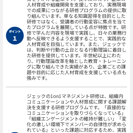
人材育成や組織開発を支援しており、実務現場
での成果につながる研修プログラムの提供に取
り組んでいます。単なる知識習得を目的とした
研修ではなく、受講者の行動変容に焦点を当て
たプログラムを展開している点が特徴です。研
ポイント
修で学んだ内容を現場で実践し、日々の業務行
１
動へ反映できるよう支援することで、実践的な
人材育成を目指しています。また、ジェックで
は、判断や行動の土台となる行動理論に着目し
た研修を提供しています。半世紀以上にわた
り、行動理論改革を軸とした教育・トレーニン
グに取り組んできた実績があり、企業ごとの課
題や目的に応じた人材育成を支援している点も
強みです。
ジェックの1on1マネジメント研修は、組織内
コミュニケーションや人材育成に関する課題解
決を支援する研修プログラムです。「直接的な
コミュニケーションを取りづらくなっている」
「組織エンゲージメントの維持が難しい」「変
化の激しい環境下でメンバーの自律性が求めら
れている」といった課題に対応するため、実践