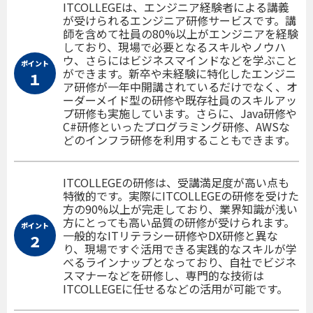
ITCOLLEGEは、エンジニア経験者による講義
が受けられるエンジニア研修サービスです。講
師を含めて社員の80%以上がエンジニアを経験
しており、現場で必要となるスキルやノウハ
ウ、さらにはビジネスマインドなどを学ぶこと
ポイント
ができます。新卒や未経験に特化したエンジニ
１
ア研修が一年中開講されているだけでなく、オ
ーダーメイド型の研修や既存社員のスキルアッ
プ研修も実施しています。さらに、Java研修や
C#研修といったプログラミング研修、AWSな
どのインフラ研修を利用することもできます。
ITCOLLEGEの研修は、受講満足度が高い点も
特徴的です。実際にITCOLLEGEの研修を受けた
方の90%以上が完走しており、業界知識が浅い
方にとっても高い品質の研修が受けられます。
ポイント
一般的なITリテラシー研修やDX研修と異な
２
り、現場ですぐ活用できる実践的なスキルが学
べるラインナップとなっており、自社でビジネ
スマナーなどを研修し、専門的な技術は
ITCOLLEGEに任せるなどの活用が可能です。