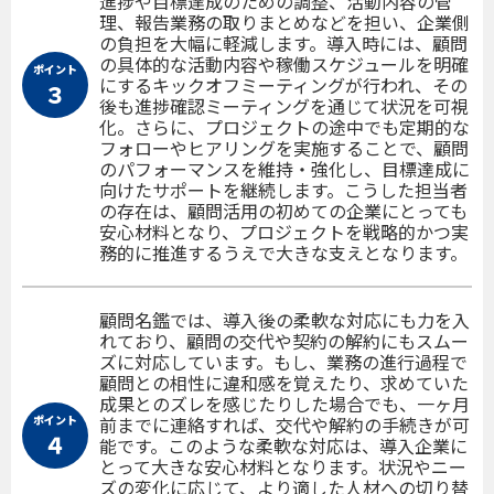
進捗や目標達成のための調整、活動内容の管
理、報告業務の取りまとめなどを担い、企業側
の負担を大幅に軽減します。導入時には、顧問
の具体的な活動内容や稼働スケジュールを明確
ポイント
にするキックオフミーティングが行われ、その
３
後も進捗確認ミーティングを通じて状況を可視
化。さらに、プロジェクトの途中でも定期的な
フォローやヒアリングを実施することで、顧問
のパフォーマンスを維持・強化し、目標達成に
向けたサポートを継続します。こうした担当者
の存在は、顧問活用の初めての企業にとっても
安心材料となり、プロジェクトを戦略的かつ実
務的に推進するうえで大きな支えとなります。
顧問名鑑では、導入後の柔軟な対応にも力を入
れており、顧問の交代や契約の解約にもスムー
ズに対応しています。もし、業務の進行過程で
顧問との相性に違和感を覚えたり、求めていた
成果とのズレを感じたりした場合でも、一ヶ月
ポイント
前までに連絡すれば、交代や解約の手続きが可
４
能です。このような柔軟な対応は、導入企業に
とって大きな安心材料となります。状況やニー
ズの変化に応じて、より適した人材への切り替