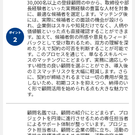
30,000名以上の登録顧問の中から、取締役や部
長経験者といった実務経験の豊富な人材を対象
に、最適な候補者を選定します。マッチング後
には、実際に候補者との面談の機会が設けら
れ、企業側はスキルや知見だけでなく、人柄や
価値観といった点も直接確認することができま
ポイント
す。加えて、候補者側の所感や意見もフィード
２
バックとして受け取れるため、双方の理解を深
めたうえで契約の可否を判断することが可能で
す。このプロセスを通じて、単なるスキルベー
スのマッチングにとどまらず、実務に適応しや
すい相性の良い顧問を選ぶことができ、導入後
のミスマッチリスクを大幅に軽減します。さら
に、契約が締結されるまでは一切の費用が発生
しないため、初期コストを抑えつつ、納得のい
く形で顧問活用を始められる点も大きな魅力で
す。
顧問名鑑では、顧問の紹介にとどまらず、プロ
ジェクトを円滑に進行させるための専任担当者
によるサポート体制が整っています。プロジェ
クト担当者は、顧問と企業の間に立ち、活動の