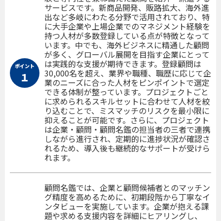
サービスです。新商品開発、販路拡大、海外進
出など多岐にわたる分野で活用されており、特
に大手企業や上場企業でのマネジメント経験を
持つ人材が多数登録している点が特徴となって
います。中でも、海外ビジネスに精通した顧問
が多く、グローバル展開を目指す企業にとって
は実践的な支援が期待できます。登録顧問は
ポイント
30,000名を超え、業界や職種、職歴に応じて企
１
業のニーズに合った人材をピンポイントで選定
できる体制が整っています。プロジェクトごと
に求められるスキルセットに合わせて人材を絞
り込むことで、ミスマッチのリスクを最小限に
抑えることが可能です。さらに、プロジェクト
は企業・顧問・顧問名鑑の担当者の三者で連携
しながら進行され、定期的に進捗状況が確認さ
れるため、導入後も継続的なサポートが受けら
れます。
顧問名鑑では、企業と顧問候補者とのマッチン
グ精度を高めるために、初期段階から丁寧なイ
ンタビューを実施しています。企業が抱える課
題や求める支援内容を詳細にヒアリングし、