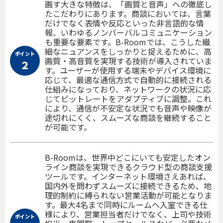
画す大きな特徴は、「画質と音声」への徹底し
たこだわりにあります。商談においては、言葉
だけでなく表情や反応といった非言語的な情
報、いわゆるノンバーバルコミュニケーション
も重要な要素です。B-Roomでは、こうした繊
細なニュアンスをしっかりと捉えるために、高
ポイント
画質・高音質を実現する技術が導入されていま
２
す。ユーザーが使用する端末やデバイス環境に
応じて、最適な通信方式で自動的に接続される
仕組みになっており、ネットワークの状況に応
じてビットレートをアダプティブに調整。これ
により、通信が不安定な状況でも音声や映像が
途切れにくく、スムーズな商談を継続すること
が可能です。
B-Roomは、世界中どこにいても安定したオン
ライン商談を実現できるクラウド型の商談支援
ツールです。インターネット環境さえあれば、
国内外を問わずスムーズに接続できるため、地
理的制約に縛られない営業活動が可能となりま
す。最大4名まで同時にルームへ入室できる仕
様により、営業担当者だけでなく、上司や技術
ポイント