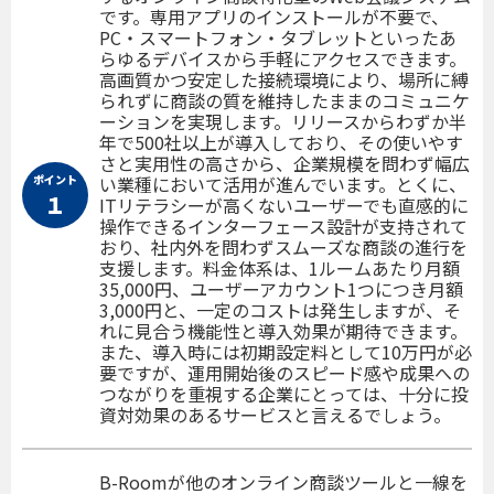
です。専用アプリのインストールが不要で、
PC・スマートフォン・タブレットといったあ
らゆるデバイスから手軽にアクセスできます。
高画質かつ安定した接続環境により、場所に縛
られずに商談の質を維持したままのコミュニケ
ーションを実現します。リリースからわずか半
年で500社以上が導入しており、その使いやす
さと実用性の高さから、企業規模を問わず幅広
ポイント
い業種において活用が進んでいます。とくに、
１
ITリテラシーが高くないユーザーでも直感的に
操作できるインターフェース設計が支持されて
おり、社内外を問わずスムーズな商談の進行を
支援します。料金体系は、1ルームあたり月額
35,000円、ユーザーアカウント1つにつき月額
3,000円と、一定のコストは発生しますが、そ
れに見合う機能性と導入効果が期待できます。
また、導入時には初期設定料として10万円が必
要ですが、運用開始後のスピード感や成果への
つながりを重視する企業にとっては、十分に投
資対効果のあるサービスと言えるでしょう。
B-Roomが他のオンライン商談ツールと一線を