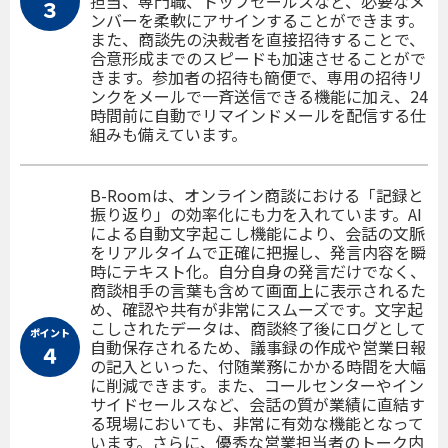
担当、専門職、トップセールスなど、必要なメ
３
ンバーを柔軟にアサインすることができます。
また、商談先の決裁者を直接招待することで、
合意形成までのスピードも加速させることがで
きます。参加者の招待も簡便で、専用の招待リ
ンクをメールで一斉送信できる機能に加え、24
時間前に自動でリマインドメールを配信する仕
組みも備えています。
B-Roomは、オンライン商談における「記録と
振り返り」の効率化にも力を入れています。AI
による自動文字起こし機能により、会話の文脈
をリアルタイムで正確に把握し、発言内容を瞬
時にテキスト化。自分自身の発言だけでなく、
商談相手の言葉も含めて画面上に表示されるた
め、確認や共有が非常にスムーズです。文字起
こしされたデータは、商談終了後にログとして
ポイント
自動保存されるため、議事録の作成や営業日報
４
の記入といった、付随業務にかかる時間を大幅
に削減できます。また、コールセンターやイン
サイドセールスなど、会話の質が業績に直結す
る現場においても、非常に有効な機能となって
います。さらに、優秀な営業担当者のトーク内