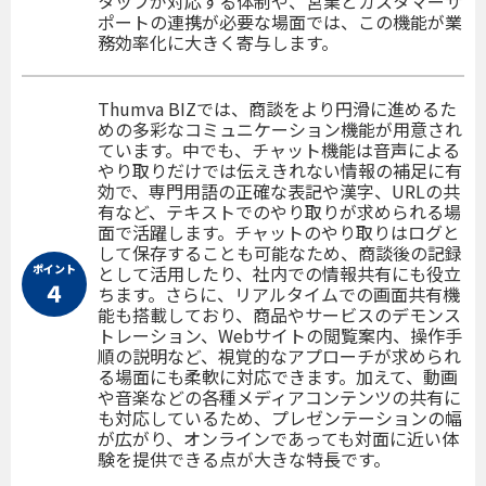
タッフが対応する体制や、営業とカスタマーサ
ポートの連携が必要な場面では、この機能が業
務効率化に大きく寄与します。
Thumva BIZでは、商談をより円滑に進めるた
めの多彩なコミュニケーション機能が用意され
ています。中でも、チャット機能は音声による
やり取りだけでは伝えきれない情報の補足に有
効で、専門用語の正確な表記や漢字、URLの共
有など、テキストでのやり取りが求められる場
面で活躍します。チャットのやり取りはログと
して保存することも可能なため、商談後の記録
ポイント
として活用したり、社内での情報共有にも役立
４
ちます。さらに、リアルタイムでの画面共有機
能も搭載しており、商品やサービスのデモンス
トレーション、Webサイトの閲覧案内、操作手
順の説明など、視覚的なアプローチが求められ
る場面にも柔軟に対応できます。加えて、動画
や音楽などの各種メディアコンテンツの共有に
も対応しているため、プレゼンテーションの幅
が広がり、オンラインであっても対面に近い体
験を提供できる点が大きな特長です。