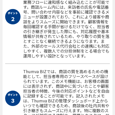
業務フローに違和感なく組み込むことが可能で
す。商談ルーム内には、来訪者の氏名や電話番
号、問い合わせ内容などを事前に確認できるメ
ポイント
ニューが設置されており、これにより接客や商
２
談をよりスムーズに開始できます。顧客情報を
毎回確認する手間が省けるだけでなく、担当者
の引き継ぎが発生した際にも、対応履歴や基本
情報が共有されているため、やり取りの質を落
とすことなく継続できるようになります。ま
た、外部のセールス代行会社との連携にも対応
しやすく、複数人での分担体制をとる場合でも
運用しやすい設計となっています。
Thumva BIZでは、商談の質を高めるための機
能として、担当者専用のフリースペースが設け
られています。このメモ機能は、お客様の画面
には表示されず、商談中に気づいたことや顧客
担当者の特徴、今後の対応ポイントなどを自由
ポイント
に記録することが可能です。記入されたメモ
３
は、Thumva BIZの管理ダッシュボード上から
いつでも確認できるため、商談後の社内共有や
引き継ぎもスムーズに行えます。特に複数のス