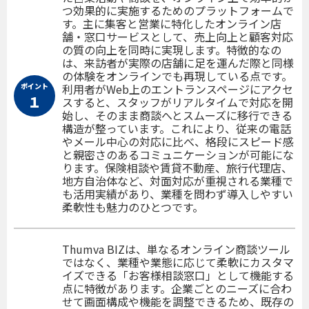
つ効果的に実施するためのプラットフォームで
す。主に集客と営業に特化したオンライン店
舗・窓口サービスとして、売上向上と顧客対応
の質の向上を同時に実現します。特徴的なの
は、来訪者が実際の店舗に足を運んだ際と同様
の体験をオンラインでも再現している点です。
ポイント
利用者がWeb上のエントランスページにアクセ
１
スすると、スタッフがリアルタイムで対応を開
始し、そのまま商談へとスムーズに移行できる
構造が整っています。これにより、従来の電話
やメール中心の対応に比べ、格段にスピード感
と親密さのあるコミュニケーションが可能にな
ります。保険相談や賃貸不動産、旅行代理店、
地方自治体など、対面対応が重視される業種で
も活用実績があり、業種を問わず導入しやすい
柔軟性も魅力のひとつです。
Thumva BIZは、単なるオンライン商談ツール
ではなく、業種や業態に応じて柔軟にカスタマ
イズできる「お客様相談窓口」として機能する
点に特徴があります。企業ごとのニーズに合わ
せて画面構成や機能を調整できるため、既存の