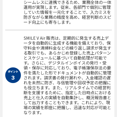
シームレスに連携できるため、業務全体の一体
運用が実現します。従来、各部門で個別に管理
していた情報を一元化することで、入力ミスを
防ぎながら業務の精度を高め、経営判断のスピ
ード向上にも寄与します。
SMILE V Air 販売は、定期的に発生する売上デ
ータを自動的に生成する機能を備えており、保
守料金や清掃料金などの繰り返し請求が発生す
る取引でも、あらかじめ登録した売上パターン
とスケジュールに基づいて自動処理が可能で
す。さらに、デジタルインボイスの発行・受
領・保存に対応しており、電子帳簿保存法の要
ポイント
件を満たした形でドキュメントが自動的に管理
３
されます。請求書の発行漏れや、入金確認の遅
れを未然に防ぎ、与信管理や回収予定の把握に
も役立ちます。また、リアルタイムでの経営判
断を支援するために、指定した日時点における
売上と仕入の実績を自動集計し、概況報告書と
して出力することもできます。これにより、現
場の実績を即座に把握し、迅速な対応が可能と
なります。