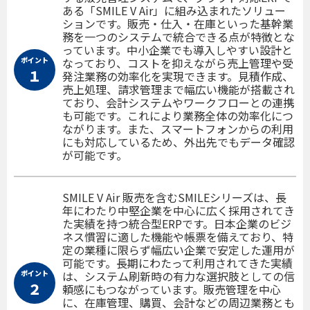
ある「SMILE V Air」に組み込まれたソリュー
ションです。販売・仕入・在庫といった基幹業
務を一つのシステムで統合できる点が特徴とな
っています。中小企業でも導入しやすい設計と
ポイント
なっており、コストを抑えながら売上管理や受
１
発注業務の効率化を実現できます。見積作成、
売上処理、請求管理まで幅広い機能が搭載され
ており、会計システムやワークフローとの連携
も可能です。これにより業務全体の効率化につ
ながります。また、スマートフォンからの利用
にも対応しているため、外出先でもデータ確認
が可能です。
SMILE V Air 販売を含むSMILEシリーズは、長
年にわたり中堅企業を中心に広く採用されてき
た実績を持つ統合型ERPです。日本企業のビジ
ネス慣習に適した機能や帳票を備えており、特
定の業種に限らず幅広い企業で安定した運用が
可能です。長期にわたって利用されてきた実績
ポイント
は、システム刷新時の有力な選択肢としての信
２
頼感にもつながっています。販売管理を中心
に、在庫管理、購買、会計などの周辺業務とも