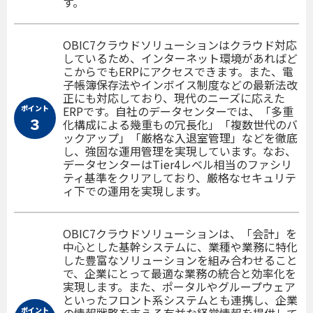
す。
OBIC7クラウドソリューションはクラウド対応
しているため、インターネット環境があればど
こからでもERPにアクセスできます。また、電
子帳簿保存法やインボイス制度などの最新法改
正にも対応しており、現代のニーズに応えた
ポイント
ERPです。自社のデータセンターでは、「多重
３
化構成による幾重もの冗長化」「複数世代のバ
ックアップ」「厳格な入退室管理」などを徹底
し、強固な運用管理を実現しています。なお、
データセンターはTier4レベル相当のファシリ
ティ基準をクリアしており、厳格なセキュリテ
ィ下での運用を実現します。
OBIC7クラウドソリューションは、「会計」を
中心とした基幹システムに、業種や業務に特化
した豊富なソリューションを組み合わせること
で、企業にとって最適な業務の統合と効率化を
実現します。また、ポータルやグループウェア
といったフロント系システムとも連携し、企業
ポイント
の情報戦略を支える有益な経営情報を提供して