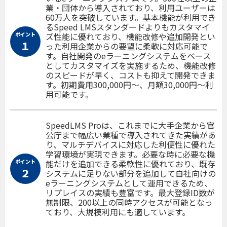
業・団体から導入されており、利用ユーザーは
60万人を突破しています。基本機能が利用でき
るSpeed LMSスタンダードよりもカスタマイ
ポイント
ズ性能に優れており、機能改修や追加開発とい
１
った利用企業からの要望に柔軟に対応可能で
す。自社開発のeラーニングシステムをベース
としてカスタマイズを実施するため、機能改修
のスピードが早く、コストも抑えて開発できま
す。初期費用300,000円〜、月額30,000円〜利
用可能です。
SpeedLMS Proは、これまでに大手企業から官
公庁まで幅広い業種で導入されてきた実績があ
り、マルチデバイスに対応した利便性に優れた
学習環境が実現できます。必要な時に必要な機
ポイント
能だけを追加できる柔軟性に優れており、既存
２
システムに足りない部分を追加して自社向けの
eラーニングシステムとして運用できるため、
リプレイスの実績も豊富です。最大登録ID数が
無制限、200以上の同時アクセスが可能となっ
ており、大規模利用にも適しています。