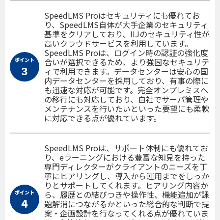
SpeedLMS Proはセキュリティにも優れてお
り、SpeedLMS自体が大手企業のセキュリティ
基準をクリアしており、IIJのセキュリティ性が
高いクラウドサービスを利用しています。
SpeedLMS Proは、ログイン時の認証の強化度
ポイント
合いが選択できるため、より強固なセキュリテ
３
ィで利用できます。データセンターは安心の国
内データセンターを採用しており、有事の際に
も迅速な対応が可能です。完全オンプレミスへ
の移行にも対応しており、自社でサーバ管理や
メンテナンスを行いたいといった要望にも柔軟
に対応できる点が優れています。
SpeedLMS Proは、サポート体制にも優れてお
り、eラーニングにおける豊富な知見を持った
専門ディレクターがクライアントのニーズを丁
寧にヒアリングし、導入から運用までをしっか
りとサポートしてくれます。ヒアリング内容か
ポイント
ら、履歴との結びつきや操作性、機能追加が課
４
題解消につながるかといった総合的な判断で提
案・企画設計を行なってくれる点が優れていま