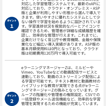
対応した学習管理システムです。最新のxAPIに
対応しており、クラウド・オンプレミス・ASP
版と企業が利用しやすい形態から選んで導入で
きます。使いやすさに優れたシステムとして少
ポイント
ない操作で学習を始めるように設計されていま
１
す。学習進捗状況を視覚的なバーとアイコンで
確認できるため、管理者が詳細な成績履歴を確
認し、効率的な管理が行えます。これまでに、
企業だけでなく官公庁や教育機関、金融や保険
業化など幅広い導入実績があります。ASP版の
基本月額使用料は0円となっており、クラウド
版は初期費用120万円で導入可能です。
eラーニングマネージャーZは、ミルビーや
Vimeo、YouTubeなどの動画配信サービスと
連動しており、動画のストリーミング配信によ
る学習が可能です。テキスト教材と動画教材の
ハイブリッドな教育が実現できる点がeラーニ
ングマネージャーZの強みとなっています。グ
ループの階層化や管理者の権限設定、CSVでの
ポイント
一括登録やメール送信機能など、効率的な学習
２
管理を実現するための機能が充実しています。