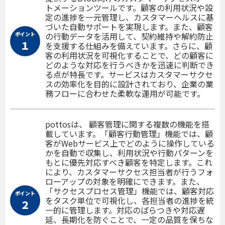
トメーションツールです。顧客の利用状況や設
定の進捗を一元管理し、カスタマーヘルスに基
づいた自動サポートを実現します。また、顧客
ポイント
の行動データを活用して、契約維持や解約防止
１
を支援する仕組みを備えています。さらに、顧
客の利用状況を可視化することで、どの顧客に
どのような対応を行うべきかを迅速に判断でき
る点が特長です。サービスはカスタマーサクセ
スの効率化を目的に設計されており、企業の業
務フローに合わせた柔軟な運用が可能です。
pottosは、 顧客管理に関する複数の機能を搭
載しています。「顧客行動管理」機能では、顧
客がWebサービス上でどのように操作している
かを自動で収集し、利用状況や行動パターンを
もとに優先対応すべき顧客を特定します。これ
により、カスタマーサクセス担当者が行うフォ
ローアップの対象を明確にできます。また、
「サクセスプロセス管理」機能では、顧客対応
ポイント
をタスク単位で可視化し、各担当者の進捗を統
２
一的に管理します。対応のばらつきや対応遅
延、長期化を防ぐことで、一定の品質を保ちな