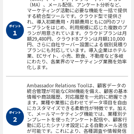
（MA）、メール配信、アンケート分析など、
マーケティング活動に必要な機能を一括で提供
する統合型ツールです。クラウド型で提供さ
れ、導入初期費用・月額費用ともに0円のフリ
ポイント
ープランをはじめ、利用規模に応じた複数のプ
１
ランが用意されています。クラウドプランは月
額29,480円、クラウドBプランは月額110,000
円、さらに自社サーバー設置による個別見積り
プランにも対応しています。導入企業はホテル
業、ECサイト、小売、飲食、不動産など多岐
にわたり、各業界のマーケティング業務を効率
化します。
Ambassador Relations Toolは、顧客データの
統合管理が可能なCRM機能を備え、顧客の基本
情報や商談履歴、対応履歴を一元的に把握でき
ます。業種や業態に合わせてデータ項目を自由
にカスタマイズできる柔軟性が特徴です。加え
ポイント
て、メールマーケティング機能では、業種別テ
２
ンプレートを使ったアンケート配信や、顧客行
動に応じたシナリオ設定による自動メール送信
が可能です。これにより、各種調査や情報発信