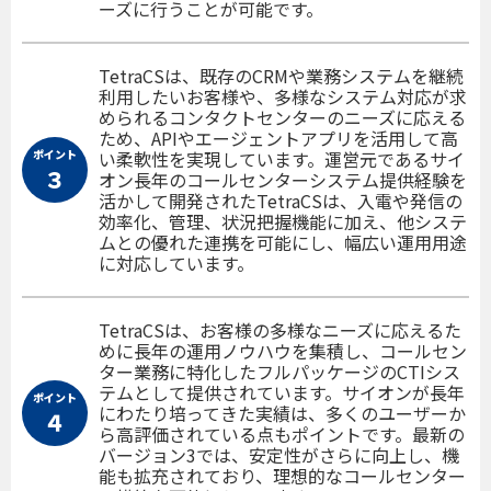
ーズに行うことが可能です。
TetraCSは、既存のCRMや業務システムを継続
利用したいお客様や、多様なシステム対応が求
められるコンタクトセンターのニーズに応える
ため、APIやエージェントアプリを活用して高
ポイント
い柔軟性を実現しています。運営元であるサイ
３
オン長年のコールセンターシステム提供経験を
活かして開発されたTetraCSは、入電や発信の
効率化、管理、状況把握機能に加え、他システ
ムとの優れた連携を可能にし、幅広い運用用途
に対応しています。
TetraCSは、お客様の多様なニーズに応えるた
めに長年の運用ノウハウを集積し、コールセン
ター業務に特化したフルパッケージのCTIシス
テムとして提供されています。サイオンが長年
ポイント
にわたり培ってきた実績は、多くのユーザーか
４
ら高評価されている点もポイントです。最新の
バージョン3では、安定性がさらに向上し、機
能も拡充されており、理想的なコールセンター