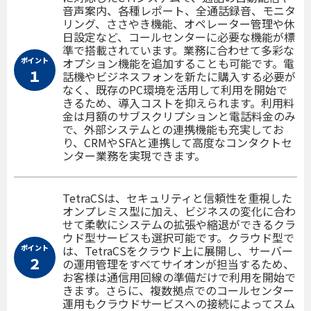
音声案内、各種レポート、全通話録音、モニタ
リング、ささやき機能、オペレーター管理や休
日設定など、コールセンターに必要な機能が標
準で搭載されています。業務に合わせて多彩な
ポイント
オプション機能を追加することも可能です。電
１
話機やビジネスフォンを新たに購入する必要が
なく、既存のPC環境を活用して利用を開始で
きるため、導入コストを抑えられます。利用料
金は月額のサブスクリプションと電話料金のみ
で、外部システムとの連携機能も充実してお
り、CRMやSFAと連携して高度なコンタクトセ
ンター業務を実現できます。
TetraCSは、セキュリティと信頼性を重視した
オンプレミス型に加え、ビジネスの変化に合わ
せて柔軟にシステムの拡張や縮退ができるクラ
ウド型サービスも選択可能です。クラウド型で
ポイント
は、TetraCSをクラウド上に展開し、サーバー
２
の運用管理をすべてサイオンが担当するため、
お客様は通信用回線の準備だけで利用を開始で
きます。さらに、複数拠点でのコールセンター
運用もクラウドサービスへの接続によってスム