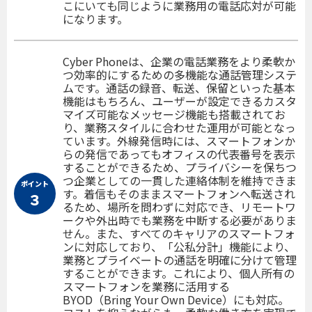
こにいても同じように業務用の電話応対が可能
になります。
Cyber Phoneは、企業の電話業務をより柔軟か
つ効率的にするための多機能な通話管理システ
ムです。通話の録音、転送、保留といった基本
機能はもちろん、ユーザーが設定できるカスタ
マイズ可能なメッセージ機能も搭載されてお
り、業務スタイルに合わせた運用が可能となっ
ています。外線発信時には、スマートフォンか
らの発信であってもオフィスの代表番号を表示
することができるため、プライバシーを保ちつ
つ企業としての一貫した連絡体制を維持できま
ポイント
す。着信もそのままスマートフォンへ転送され
３
るため、場所を問わずに対応でき、リモートワ
ークや外出時でも業務を中断する必要がありま
せん。また、すべてのキャリアのスマートフォ
ンに対応しており、「公私分計」機能により、
業務とプライベートの通話を明確に分けて管理
することができます。これにより、個人所有の
スマートフォンを業務に活用する
BYOD（Bring Your Own Device）にも対応。