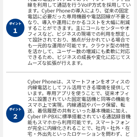
線を利用して通話を行うVoIP方式を採用してい
ます。Cyber Phoneの導入により、従来の固定
電話に必要だった専用機器や電話回線が不要と
なり、導入や運用にかかるコストを大幅に削減
ポイント
することができます。主にコールセンターやオ
１
フィスなど、ビジネスの現場での利用を想定し
て設計されており、拠点が分かれている場合で
も一元的な運用が可能です。クラウド型の特性
を活かして、ユーザー数の増減にも柔軟に対応
できるため、ビジネスの成長や変化に応じてス
ムーズな拡張が行えます。
Cyber Phoneは、スマートフォンをオフィスの
内線電話としてフル活用できる環境を提供して
います。専用アプリを使うことで、従来オフィ
スに設置されていた固定電話機と同等の機能を
スマホ上で実現。内線通話やパーク保留、転
ポイント
送、着信履歴の共有といった基本機能に加え、
２
Cyber IP-PBXに標準搭載されている通話録音機
能もスマホから利用可能です。スマートフォン
が完全に内線化されることで、社内・社外・在
宅・外出先といったロケーションを問わず、ど