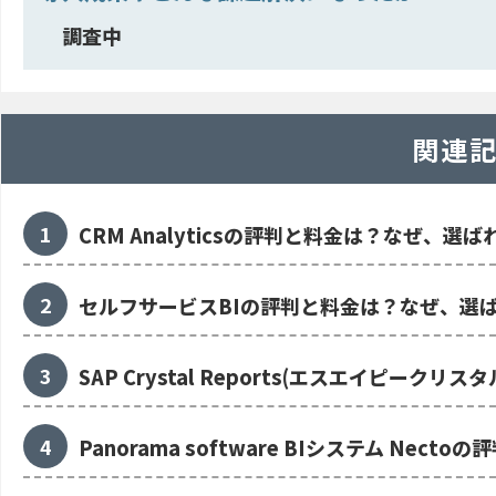
調査中
関連
CRM Analyticsの評判と料金は？なぜ、選
セルフサービスBIの評判と料金は？なぜ、選
SAP Crystal Reports(エスエイピ
Panorama software BIシステム Ne