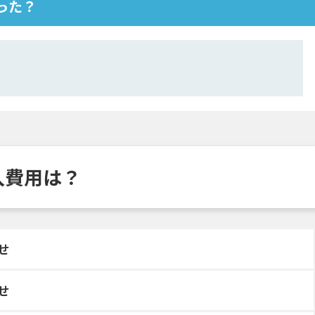
なった？
や導入費用は？
せ
せ