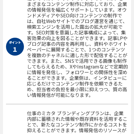
まざまなコンテンツ制作に対応しており、企業
の情報発信を幅広くサポートしています。オウ
ンドメディアやSEO向けコンテンツの制作で
は、自社Webサイトでのブログ運営を通じて、
検索エンジンを活用した露出の拡大が可能で
す。SEO対策を意識した記事構成によって、集
客効果の向上を図ることができます。記事LPや
ポイント
ブログ記事の内容を再利用し、資料やホワイト
１
ペーパーに展開することで、1つのコンテンツ
を複数のチャネルに適した形で配信することが
できます。また、SNSで活用できる画像も制作
してもらえるため、XやInstagramなどで定期的
に情報を発信し、フォロワーとの関係性を深め
ることができます。企業側は、インタビューに
応じるだけでコンテンツ制作を依頼できるた
め、担当者の負担を最小限に抑えつつ、質の高
い情報発信が可能になります。
仕事のミカタ ブランディングプランは、企業
内部に蓄積された情報や既存資料を活用するこ
とで、新たなコンテンツ制作にかかるコストを
抑えることができます。情報発信のリソースが