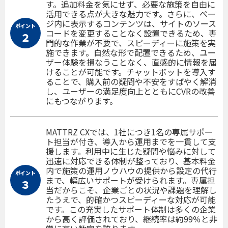
す。追加料金を気にせず、必要な施策を自由に
活用できる点が大きな魅力です。さらに、ペー
ジ内に表示するコンテンツは、サイトのソース
ポイント
コードを変更することなく設置できるため、専
２
門的な作業が不要で、スピーディーに施策を実
施できます。自然な形で配置できるため、ユー
ザー体験を損なうことなく、直感的に情報を届
けることが可能です。チャットボットを導入す
ることで、購入前の疑問や不安をすばやく解消
し、ユーザーの満足度向上とともにCVRの改善
にもつながります。
MATTRZ CXでは、1社につき1名の専属サポー
ト担当が付き、導入から運用までを一貫して支
援します。利用中に生じた疑問や悩みに対して
迅速に対応できる体制が整っており、基本料金
内で施策の運用ノウハウの提供から設定の代行
ポイント
まで、幅広いサポートが受けられます。専属担
３
当だからこそ、企業ごとの状況や課題を理解し
たうえで、的確かつスピーディーな対応が可能
です。この充実したサポート体制は多くの企業
から高く評価されており、継続率は約99％と非