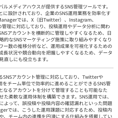
トライバルメディアハウスが提供するSNS管理ツールです。
とに設計されており、企業のSNS運用業務を効率化す
gerでは、X（旧Twitter）、Instagram、
要SNSの管理に対応しており、投稿運用やデータ分析に関わ
SNSアカウントを横断的に管理しやすくなるため、日
略的なSNSマーケティング施策に取り組みやすくなり
ワー数の推移分析など、運用成果を可視化するための
成長状況や競合動向を把握しやすくなるため、データ
見直しにも役立ちます。
よるSNSアカウント管理に対応しており、Twitterや
ア運用をチーム単位で効率的に進めることができるSNS管
となるアカウントを分けて管理することも可能なた
せた柔軟な運用体制を構築できます。SNS運用では、
によって、誤投稿や投稿内容の確認漏れといった問題
anagerでは、こうした運用課題に対応するため、投稿内
や、チーム内の連携を円滑にする仕組みを搭載してい