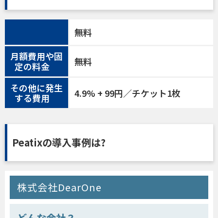
無料
月額費用や固
無料
定の料金
その他に発生
4.9% + 99円／チケット1枚
する費用
Peatixの導入事例は?
株式会社DearOne
どんな会社？