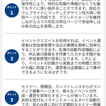
操作性により、特別な知識や準備がなくても誰
ポイント
でもすぐに使い始めることができます。自社の
１
ウェブサイトにマッチしたデザイン性の高い告
知ページも作成でき、ブランドイメージを維持
しながらスマホ対応の申込ページで参加申し込
み率の向上を実現します。
イベントクリエイトを利用すれば、イベント運
営者は参加者管理や当日の業務を簡単に効率化
することができます。名簿の自動作成機能によ
ポイント
り、申込者の情報を手作業で入力する手間が省
2
け、参加者管理が容易になります。これによ
り、イベントの計画から実施までの時間と労力
が大幅に削減され、運営者は企画面により集中
できるようになるはずです。
セミナー、懇親会、カンファレンスからボラン
ティア募集ページまで、様々なイベントの作
ポイント
成・運営を効率化するツールが揃っています。
3
告知も受付もリマインドメールもすべて自動化
でき、見込み客に向けた定期的なセミナー開催