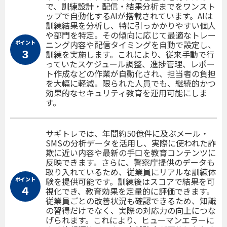
で、訓練設計・配信・結果分析までをワンスト
ップで自動化するAIが搭載されています。AIは
訓練結果を分析し、特に引っかかりやすい個人
や部門を特定。その傾向に応じて最適なトレー
ポイント
ニング内容や配信タイミングを自動で設定し、
３
訓練を実施します。これにより、従来手動で行
っていたスケジュール調整、進捗管理、レポー
ト作成などの作業が自動化され、担当者の負担
を大幅に軽減。限られた人員でも、継続的かつ
効果的なセキュリティ教育を運用可能にしま
す。
サギトレでは、年間約50億件に及ぶメール・
SMSの分析データを活用し、実際に使われた詐
欺に近い内容や最新の手口を教育コンテンツに
反映できます。さらに、警察庁提供のデータも
取り入れているため、従業員にリアルな訓練体
ポイント
験を提供可能です。訓練後はスコアで結果を可
４
視化でき、教育効果を定量的に評価できます。
従業員ごとの改善状況も確認できるため、知識
の習得だけでなく、実際の対応力の向上につな
げられます。これにより、ヒューマンエラーに