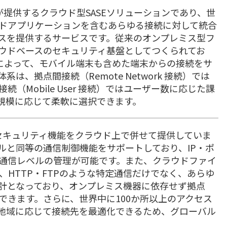
etworks が提供するクラウド型SASEソリューションであり、世
ドアプリケーションを含むあらゆる接続に対して統合
スを提供するサービスです。従来のオンプレミス型フ
ラウドベースのセキュリティ基盤としてつくられてお
の導入によって、モバイル端末も含めた端末からの接続をサ
、拠点間接続（Remote Network 接続）では
（Mobile User 接続）ではユーザー数に応じた課
規模に応じて柔軟に選択できます。
機能とセキュリティ機能をクラウド上で併せて提供していま
ルと同等の通信制御機能をサポートしており、IP・ポ
通信レベルの管理が可能です。また、クラウドファイ
 構成により、HTTP・FTPのような特定通信だけでなく、あらゆ
計となっており、オンプレミス機器に依存せず拠点
できます。さらに、世界中に100か所以上のアクセス
地域に応じて接続先を最適化できるため、グローバル