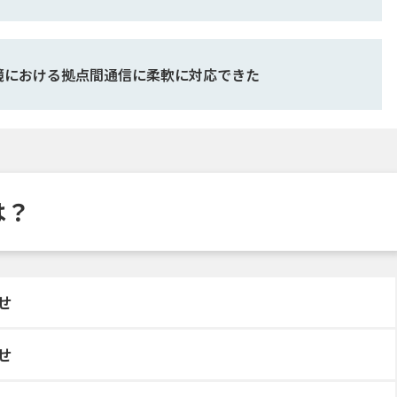
境における拠点間通信に柔軟に対応できた
は？
せ
せ