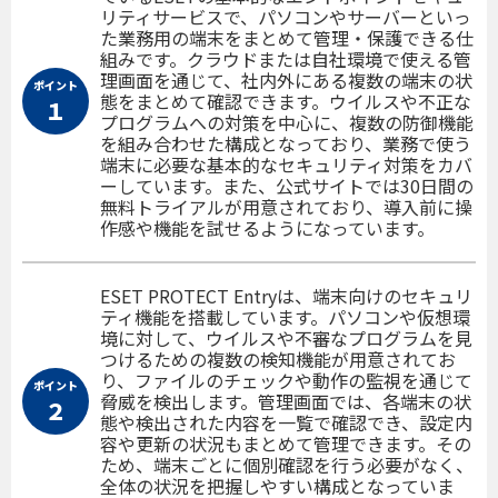
リティサービスで、パソコンやサーバーといっ
た業務用の端末をまとめて管理・保護できる仕
組みです。クラウドまたは自社環境で使える管
理画面を通じて、社内外にある複数の端末の状
ポイント
態をまとめて確認できます。ウイルスや不正な
１
プログラムへの対策を中心に、複数の防御機能
を組み合わせた構成となっており、業務で使う
端末に必要な基本的なセキュリティ対策をカバ
ーしています。また、公式サイトでは30日間の
無料トライアルが用意されており、導入前に操
作感や機能を試せるようになっています。
ESET PROTECT Entryは、端末向けのセキュリ
ティ機能を搭載しています。パソコンや仮想環
境に対して、ウイルスや不審なプログラムを見
つけるための複数の検知機能が用意されてお
り、ファイルのチェックや動作の監視を通じて
ポイント
脅威を検出します。管理画面では、各端末の状
２
態や検出された内容を一覧で確認でき、設定内
容や更新の状況もまとめて管理できます。その
ため、端末ごとに個別確認を行う必要がなく、
全体の状況を把握しやすい構成となっていま