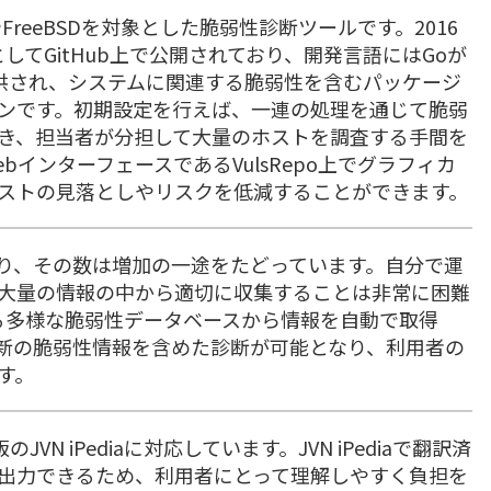
は、LinuxやFreeBSDを対象とした脆弱性診断ツールです。2016
してGitHub上で公開されており、開発言語にはGoが
提供され、システムに関連する脆弱性を含むパッケージ
ンです。初期設定を行えば、一連の処理を通じて脆弱
き、担当者が分担して大量のホストを調査する手間を
インターフェースであるVulsRepo上でグラフィカ
ストの見落としやリスクを低減することができます。
り、その数は増加の一途をたどっています。自分で運
大量の情報の中から適切に収集することは非常に困難
とする多様な脆弱性データベースから情報を自動で取得
新の脆弱性情報を含めた診断が可能となり、利用者の
す。
VN iPediaに対応しています。JVN iPediaで翻訳済
出力できるため、利用者にとって理解しやすく負担を