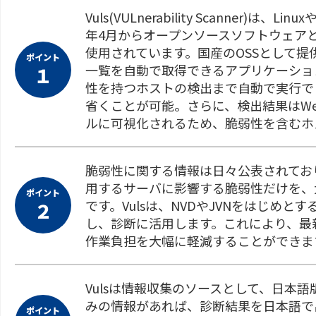
Vuls(VULnerability Scanner)
年4月からオープンソースソフトウェアと
使用されています。国産のOSSとして
ポイント
一覧を自動で取得できるアプリケーショ
１
性を持つホストの検出まで自動で実行で
省くことが可能。さらに、検出結果はWeb
ルに可視化されるため、脆弱性を含むホ
脆弱性に関する情報は日々公表されてお
用するサーバに影響する脆弱性だけを、
ポイント
です。Vulsは、NVDやJVNをはじめ
２
し、診断に活用します。これにより、最
作業負担を大幅に軽減することができま
Vulsは情報収集のソースとして、日本語版のJ
みの情報があれば、診断結果を日本語で
ポイント