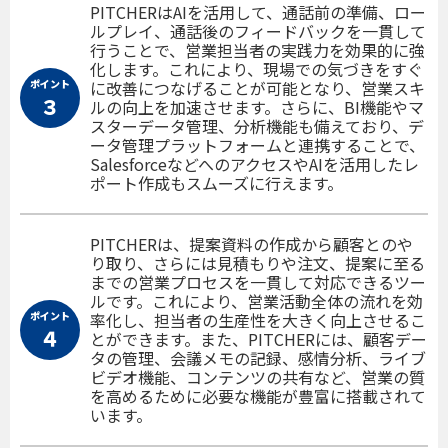
PITCHERはAIを活用して、通話前の準備、ロー
ルプレイ、通話後のフィードバックを一貫して
行うことで、営業担当者の実践力を効果的に強
化します。これにより、現場での気づきをすぐ
ポイント
に改善につなげることが可能となり、営業スキ
３
ルの向上を加速させます。さらに、BI機能やマ
スターデータ管理、分析機能も備えており、デ
ータ管理プラットフォームと連携することで、
SalesforceなどへのアクセスやAIを活用したレ
ポート作成もスムーズに行えます。
PITCHERは、提案資料の作成から顧客とのや
り取り、さらには見積もりや注文、提案に至る
までの営業プロセスを一貫して対応できるツー
ルです。これにより、営業活動全体の流れを効
ポイント
率化し、担当者の生産性を大きく向上させるこ
４
とができます。また、PITCHERには、顧客デー
タの管理、会議メモの記録、感情分析、ライブ
ビデオ機能、コンテンツの共有など、営業の質
を高めるために必要な機能が豊富に搭載されて
います。