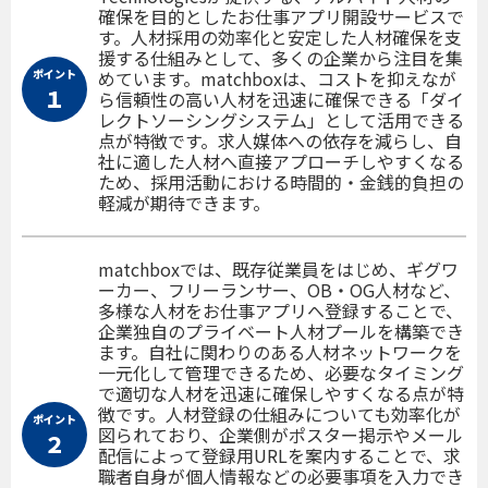
確保を目的としたお仕事アプリ開設サービスで
す。人材採用の効率化と安定した人材確保を支
援する仕組みとして、多くの企業から注目を集
ポイント
めています。matchboxは、コストを抑えなが
１
ら信頼性の高い人材を迅速に確保できる「ダイ
レクトソーシングシステム」として活用できる
点が特徴です。求人媒体への依存を減らし、自
社に適した人材へ直接アプローチしやすくなる
ため、採用活動における時間的・金銭的負担の
軽減が期待できます。
matchboxでは、既存従業員をはじめ、ギグワ
ーカー、フリーランサー、OB・OG人材など、
多様な人材をお仕事アプリへ登録することで、
企業独自のプライベート人材プールを構築でき
ます。自社に関わりのある人材ネットワークを
一元化して管理できるため、必要なタイミング
で適切な人材を迅速に確保しやすくなる点が特
徴です。人材登録の仕組みについても効率化が
ポイント
図られており、企業側がポスター掲示やメール
２
配信によって登録用URLを案内することで、求
職者自身が個人情報などの必要事項を入力でき