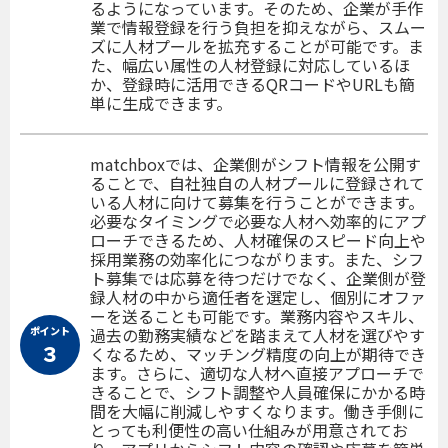
るようになっています。そのため、企業が手作
業で情報登録を行う負担を抑えながら、スムー
ズに人材プールを拡充することが可能です。ま
た、幅広い属性の人材登録に対応しているほ
か、登録時に活用できるQRコードやURLも簡
単に生成できます。
matchboxでは、企業側がシフト情報を公開す
ることで、自社独自の人材プールに登録されて
いる人材に向けて募集を行うことができます。
必要なタイミングで必要な人材へ効率的にアプ
ローチできるため、人材確保のスピード向上や
採用業務の効率化につながります。また、シフ
ト募集では応募を待つだけでなく、企業側が登
録人材の中から適任者を選定し、個別にオファ
ーを送ることも可能です。業務内容やスキル、
ポイント
過去の勤務実績などを踏まえて人材を選びやす
３
くなるため、マッチング精度の向上が期待でき
ます。さらに、適切な人材へ直接アプローチで
きることで、シフト調整や人員確保にかかる時
間を大幅に削減しやすくなります。働き手側に
とっても利便性の高い仕組みが用意されてお