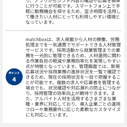
り、アプリからシフト内容の確認や応募を簡単
に行うことが可能です。スマートフォン上で手
軽に勤務機会を探せるため、空き時間を活用し
て働きたい人材にとっても利用しやすい環境と
なっています。
matchboxは、求人掲載から人材の稼働、労務
処理までを一気通貫でサポートできる人材管理
サービスです。採用活動から就業管理までの業
務を一元的に管理できるため、人材運用に関わ
る作業負担の軽減や業務効率化を実現しやすい
点が特徴となっています。管理画面では、新規
応募状況や採用業務の進捗状況を一覧で確認で
ポイント
きるため、現在の採用状況を一目で把握するこ
４
とが可能です。複数の求人や応募者を管理する
場合でも、状況確認や対応漏れの防止につなが
り、採用管理の効率向上が期待できます。ま
た、アルバイト人材を活用するさまざまな業
種・業界に対応しており、導入企業ごとの運用
フローや業務要件に応じた柔軟なカスタマイズ
にも対応しています。