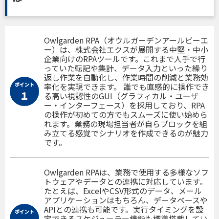
Owlgarden RPA（オウルガーデンアールピーエ
ー）は、株式会社エクスが展開する中堅・中小
企業向けのRPAツールです。これまで人手で行
っていた転記や集計、データ入力といった繰り
返し作業を自動化し、作業時間の削減と業務効
ポイント
率化を実現できます。 誰でも直感的に操作でき
１
る高い視認性のGUI（グラフィカル・ユーザ
ー・インターフェース）を採用しており、RPA
の操作が初めての方でもスムーズに使い始めら
れます。業務の現場担当者が自らブロックを組
み立てる感覚でシナリオを作成できるのが魅力
です。
Owlgarden RPAは、業務で使用する多様なソフ
トウェアやデータとの連携に対応しています。
たとえば、ExcelやCSV形式のデータ、メール
アプリケーションはもちろん、データベースや
APIとの連携も可能です。実行タイミングを設
ポイント
定できるスケジューラー機能も標準搭載してい